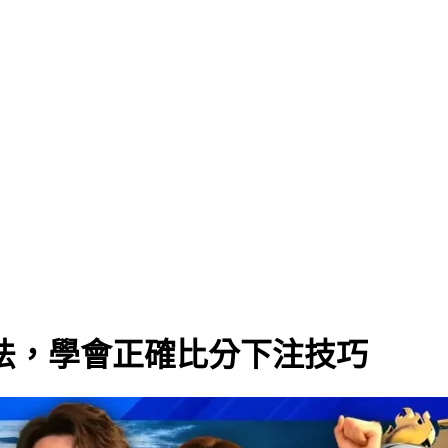
法，學會正確比分下注技巧