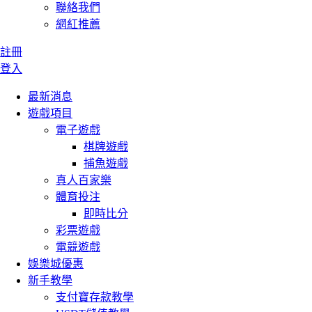
聯絡我們
網紅推薦
註冊
登入
最新消息
遊戲項目
電子遊戲
棋牌遊戲
捕魚遊戲
真人百家樂
體育投注
即時比分
彩票遊戲
電競遊戲
娛樂城優惠
新手教學
支付寶存款教學