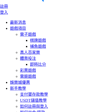
註冊
登入
最新消息
遊戲項目
電子遊戲
棋牌遊戲
捕魚遊戲
真人百家樂
體育投注
即時比分
彩票遊戲
電競遊戲
娛樂城優惠
新手教學
支付寶存款教學
USDT儲值教學
如何註冊與登入