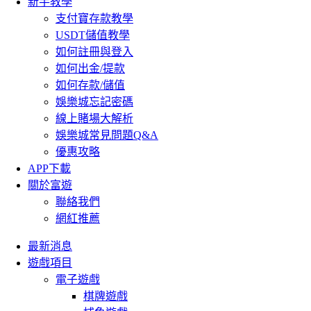
新手教學
支付寶存款教學
USDT儲值教學
如何註冊與登入
如何出金/提款
如何存款/儲值
娛樂城忘記密碼
線上賭場大解析
娛樂城常見問題Q&A
優惠攻略
APP下載
關於富遊
聯絡我們
網紅推薦
最新消息
遊戲項目
電子遊戲
棋牌遊戲