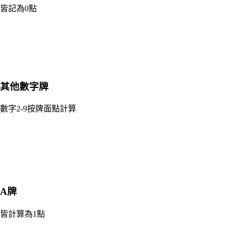
皆記為0點
其他數字牌
數字2-9按牌面點計算
A牌
皆計算為1點