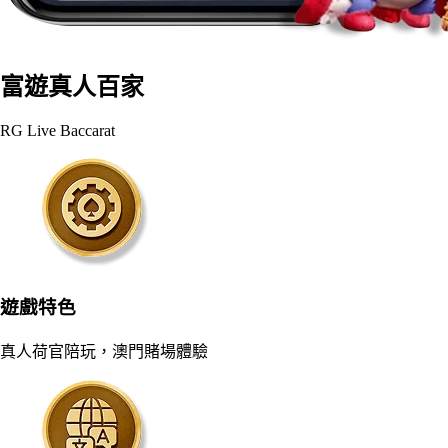
富遊真人百家
RG Live Baccarat
遊戲特色
真人荷官陪玩，澳門賭場體驗