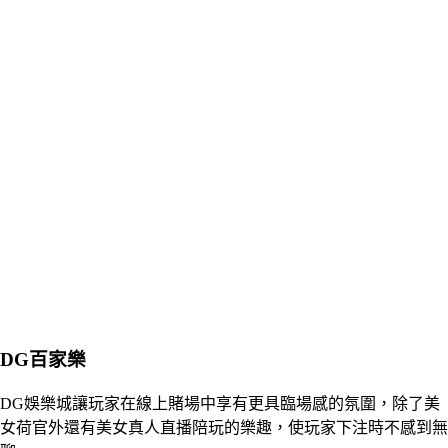
DG百家樂
DG娛樂城讓玩家在線上賭場中享有更具臨場感的氛圍，除了美
女荷官外還有美女真人直播陪玩的樂趣，使玩家下注時不感到無