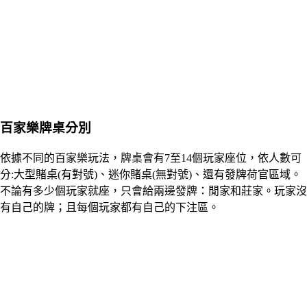
百家樂牌桌分別
依據不同的百家樂玩法，牌桌會有7至14個玩家座位，依人數可
分:大型賭桌(有對號)、迷你賭桌(無對號)、還有發牌荷官區域。
不論有多少個玩家就座，只會給兩邊發牌：閒家和莊家。玩家沒
有自己的牌；且每個玩家都有自己的下注區。