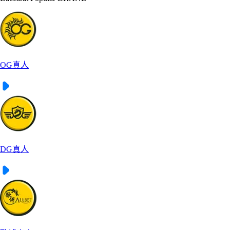
OG真人​
DG真人