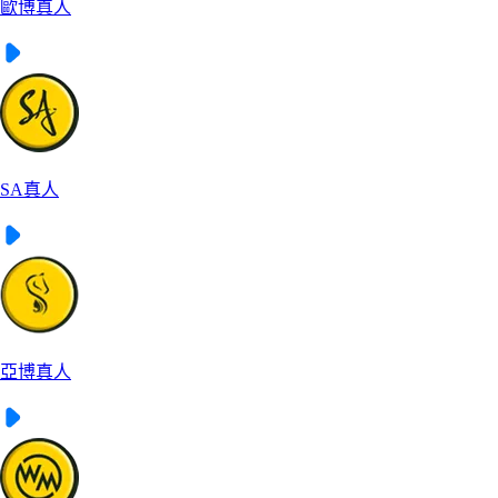
歐博真人
SA真人
亞博真人