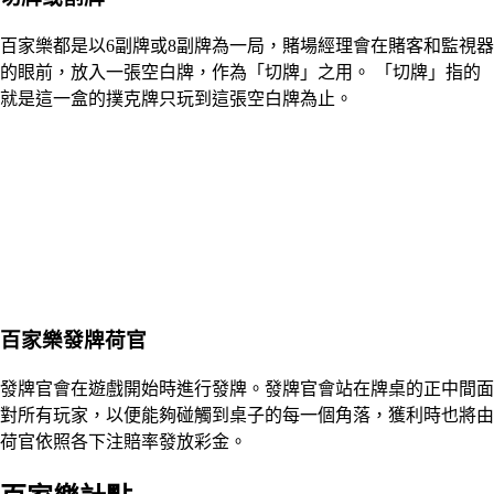
切牌或割牌
百家樂都是以6副牌或8副牌為一局，賭場經理會在賭客和監視器
的眼前，放入一張空白牌，作為「切牌」之用。 「切牌」指的
就是這一盒的撲克牌只玩到這張空白牌為止。
百家樂發牌荷官
發牌官會在遊戲開始時進行發牌。發牌官會站在牌桌的正中間面
對所有玩家，以便能夠碰觸到桌子的每一個角落，獲利時也將由
荷官依照各下注賠率發放彩金。