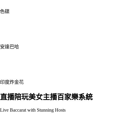
色碟
安達巴哈
印度炸金花
直播陪玩美女主播百家樂系統
Live Baccarat with Stunning Hosts