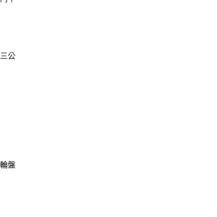
三公
輪盤