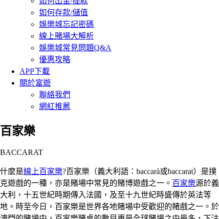
如何出金/提款
如何存款/儲值
娛樂城忘記密碼
線上賭場大解析
娛樂城常見問題Q&A
優惠攻略
APP下載
關於富遊
聯絡我們
網紅推薦
百家樂
BACCARAT
什麼是
線上百家樂
?百家樂（義大利語：baccarà或baccarat）是撲
克遊戲的一種，亦是賭場中常見的賭博遊戲之一。
百家樂
源於義
大利，十五世紀時期傳入法國，及至十九世紀時盛傳於英法等
地。時至今日，百家樂是世界各地賭場中受歡迎的賭戲之一。於
澳門的賭場中，百家樂賭桌的數目更是全球賭場之中最多，下注