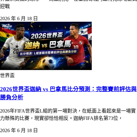
迎戰
2026 年 6 月 18 日
世界盃
2026世界盃迦納 vs 巴拿馬比分預測：完整賽前評估與
勝負分析
2026年FIFA世界盃L組的第一場對決，在紙面上看起來是一場實
力懸殊的比賽，現實卻恰恰相反。迦納FIFA排名第73位，
2026 年 6 月 18 日