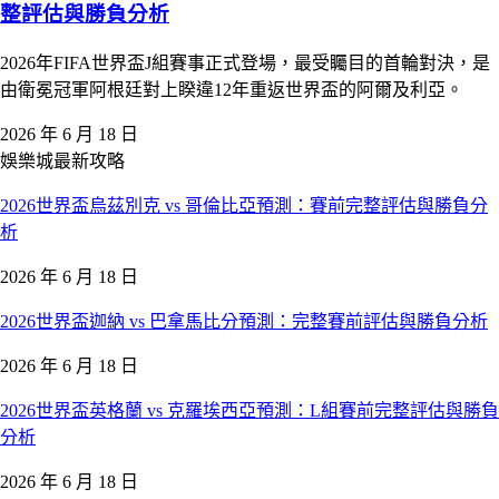
整評估與勝負分析
2026年FIFA世界盃J組賽事正式登場，最受矚目的首輪對決，是
由衛冕冠軍阿根廷對上睽違12年重返世界盃的阿爾及利亞。
2026 年 6 月 18 日
娛樂城最新攻略
2026世界盃烏茲別克 vs 哥倫比亞預測：賽前完整評估與勝負分
析
2026 年 6 月 18 日
2026世界盃迦納 vs 巴拿馬比分預測：完整賽前評估與勝負分析
2026 年 6 月 18 日
2026世界盃英格蘭 vs 克羅埃西亞預測：L組賽前完整評估與勝負
分析
2026 年 6 月 18 日