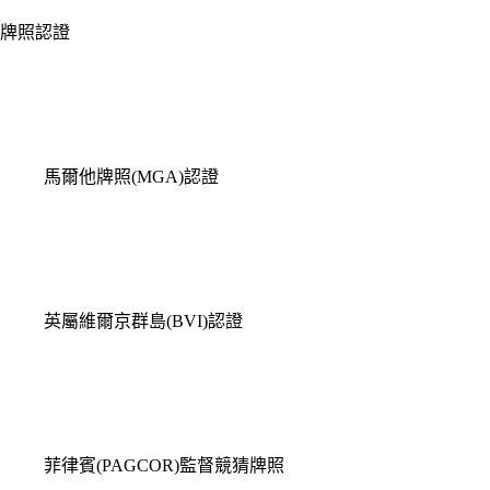
牌照認證
馬爾他牌照(MGA)認證
英屬維爾京群島(BVI)認證
菲律賓(PAGCOR)監督競猜牌照