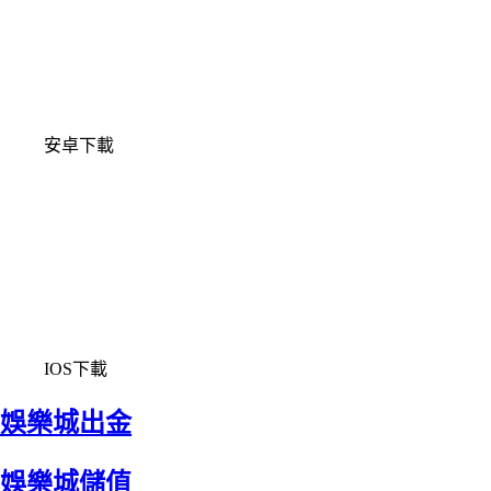
安卓下載
IOS下載
娛樂城出金
娛樂城儲值