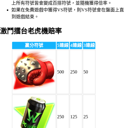
上所有符號皆會變成百搭符號，並隨機獲得倍率。
如果在免費遊戲中獲得VS符號，則VS符號會在盤面上直
到遊戲結束。
激鬥擂台老虎機賠率
贏分符號
5連線
4連線
3連線
500
250
50
250
125
25