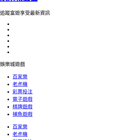
追蹤富遊享受最新資訊
娛樂城遊戲
百家樂
老虎機
彩票投注
電子遊戲
棋牌遊戲
捕魚遊戲
百家樂
老虎機