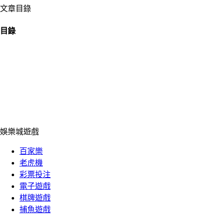
文章目錄
目錄
娛樂城遊戲
百家樂
老虎機
彩票投注
電子遊戲
棋牌遊戲
捕魚遊戲