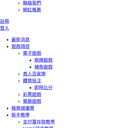
聯絡我們
網紅推薦
註冊
登入
最新消息
遊戲項目
電子遊戲
棋牌遊戲
捕魚遊戲
真人百家樂
體育投注
即時比分
彩票遊戲
電競遊戲
娛樂城優惠
新手教學
支付寶存款教學