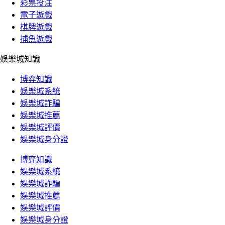
彩票投注
電子遊戲
棋牌遊戲
捕魚遊戲
娛樂城知識
博弈知識
娛樂城系統
娛樂城詐騙
娛樂城推薦
娛樂城評價
娛樂城身分證
博弈知識
娛樂城系統
娛樂城詐騙
娛樂城推薦
娛樂城評價
娛樂城身分證