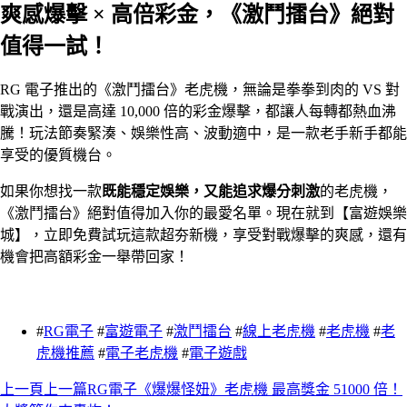
爽感爆擊 × 高倍彩金，《激鬥擂台》絕對
值得一試！
RG 電子推出的《激鬥擂台》老虎機，無論是拳拳到肉的 VS 對
戰演出，還是高達 10,000 倍的彩金爆擊，都讓人每轉都熱血沸
騰！玩法節奏緊湊、娛樂性高、波動適中，是一款老手新手都能
享受的優質機台。
如果你想找一款
既能穩定娛樂，又能追求爆分刺激
的老虎機，
《激鬥擂台》絕對值得加入你的最愛名單。現在就到【富遊娛樂
城】，立即免費試玩這款超夯新機，享受對戰爆擊的爽感，還有
機會把高額彩金一舉帶回家！
立即試玩
#
RG電子
#
富遊電子
#
激鬥擂台
#
線上老虎機
#
老虎機
#
老
虎機推薦
#
電子老虎機
#
電子遊戲
上一頁
上一篇
RG電子《爆爆怪妞》老虎機 最高獎金 51000 倍！