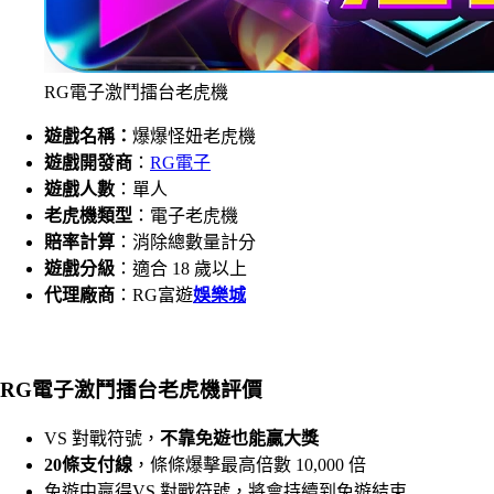
RG電子激鬥擂台老虎機
遊戲名稱：
爆爆怪妞老虎機
遊戲開發商
：
RG電子
遊戲人數
：單人
老虎機類型
：電子老虎機
賠率計算
：消除總數量計分
遊戲分級
：適合 18 歲以上
代理廠商
：RG富遊
娛樂城
立即試玩
RG電子激鬥擂台老虎機評價
VS 對戰符號，
不靠免遊也能贏大獎
20條支付線
，條條爆擊最高倍數 10,000 倍
免遊中贏得VS 對戰符號，將會持續到免遊結束