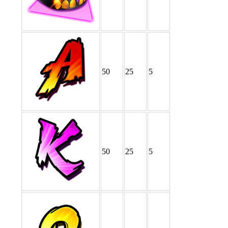
50
25
5
50
25
5