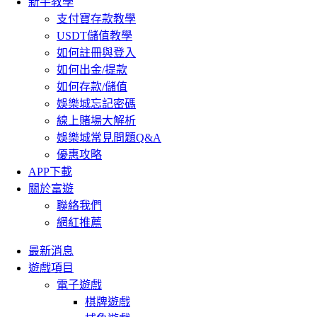
新手教學
支付寶存款教學
USDT儲值教學
如何註冊與登入
如何出金/提款
如何存款/儲值
娛樂城忘記密碼
線上賭場大解析
娛樂城常見問題Q&A
優惠攻略
APP下載
關於富遊
聯絡我們
網紅推薦
最新消息
遊戲項目
電子遊戲
棋牌遊戲