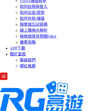
USDT儲值教學
如何註冊與登入
如何出金/提款
如何存款/儲值
娛樂城忘記密碼
線上賭場大解析
娛樂城常見問題Q&A
優惠攻略
APP下載
關於富遊
聯絡我們
網紅推薦