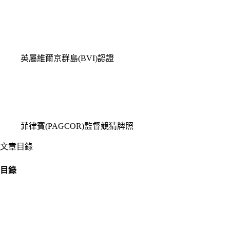
英屬維爾京群島(BVI)認證
菲律賓(PAGCOR)監督競猜牌照
文章目錄
目錄