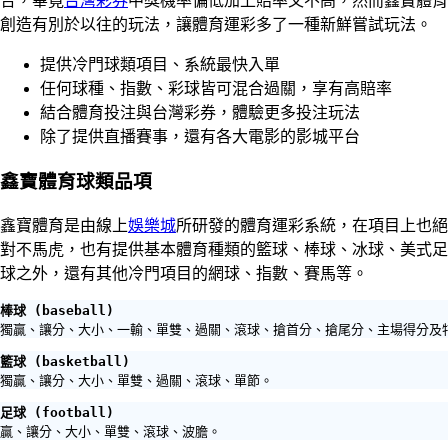
合，畢竟
台灣彩券
中獎機率偏低加上賠率又不高，然而鑫寶體育
創造有別於以往的玩法，讓體育運彩多了一種新鮮嘗試玩法。
提供冷門球類項目、系統最快入單
任何球種、指數、彩球皆可混合過關，享有高賠率
結合體育投注與台灣彩券，體驗更多投注玩法
除了提供直播賽事，還有各大電影的影城平台
鑫寶體育球類品項
鑫寶體育是由線上
娛樂城
所研發的體育運彩系統，在項目上也絕
對不馬虎，也有提供基本體育種類的籃球、棒球、冰球、美式足
球之外，還有其他冷門項目的網球、指數、賽馬等。
獨贏、讓分、大小、一輸、單雙、過關、滾球、搶首分、搶尾分、主場得分及
獨贏、讓分、大小、單雙、過關、滾球、單節。
足球 (football)
贏、讓分、大小、單雙、滾球、波膽。