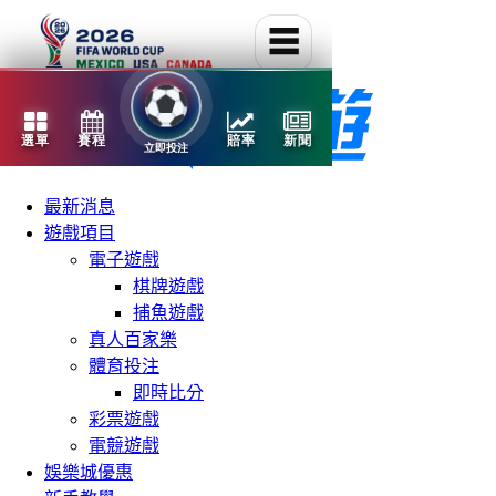
跳至主要內容
最新消息
遊戲項目
電子遊戲
棋牌遊戲
捕魚遊戲
真人百家樂
體育投注
即時比分
彩票遊戲
電競遊戲
娛樂城優惠