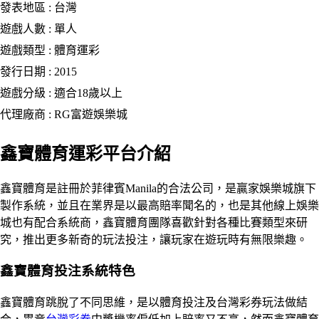
發表地區 : 台灣
遊戲人數 : 單人
遊戲類型 : 體育運彩
發行日期 : 2015
遊戲分級 : 適合18歲以上
代理廠商 : RG富遊娛樂城
鑫寶體育運彩平台介紹
鑫寶體育是註冊於菲律賓Manila的合法公司，是贏家娛樂城旗下
製作系統，並且在業界是以最高賠率聞名的，也是其他線上娛樂
城也有配合系統商，鑫寶體育團隊喜歡針對各種比賽類型來研
究，推出更多新奇的玩法投注，讓玩家在遊玩時有無限樂趣。
鑫寶體育投注系統特色
鑫寶體育跳脫了不同思維，是以體育投注及台灣彩券玩法做結