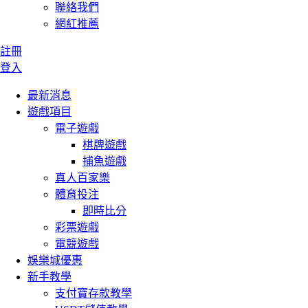
聯絡我們
網紅推薦
註冊
登入
最新消息
遊戲項目
電子遊戲
棋牌遊戲
捕魚遊戲
真人百家樂
體育投注
即時比分
彩票遊戲
電競遊戲
娛樂城優惠
新手教學
支付寶存款教學