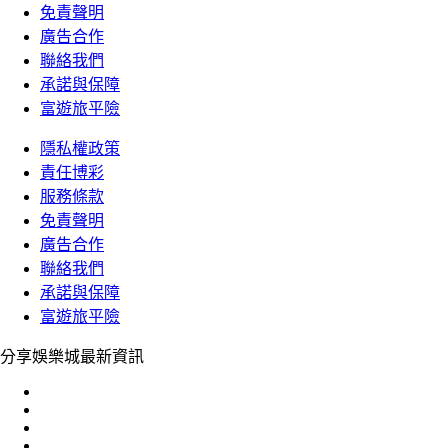
免責聲明
廣告合作
聯絡我們
承諾與保障
富遊旅平險
隱私權政策
責任博彩
服務條款
免責聲明
廣告合作
聯絡我們
承諾與保障
富遊旅平險
分享娛樂城最新資訊