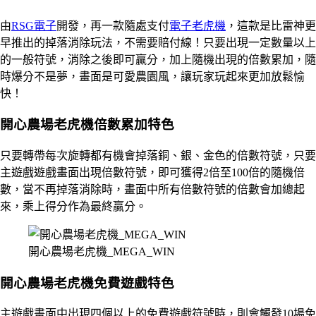
由
RSG電子
開發，再一款隨處支付
電子老虎機
，這款是比雷神更
早推出的掉落消除玩法，不需要賠付線！只要出現一定數量以上
的一般符號，消除之後即可贏分，加上隨機出現的倍數累加，隨
時爆分不是夢，畫面是可愛農園風，讓玩家玩起來更加放鬆愉
快！
開心農場老虎機倍數累加特色
只要轉帶每次旋轉都有機會掉落銅、銀、金色的倍數符號，只要
主遊戲遊戲畫面出現倍數符號，即可獲得2倍至100倍的隨機倍
數，當不再掉落消除時，畫面中所有倍數符號的倍數會加總起
來，乘上得分作為最終贏分。
開心農場老虎機_MEGA_WIN
開心農場老虎機免費遊戲特色
主遊戲畫面中出現四個以上的免費遊戲符號時，則會觸發10場免