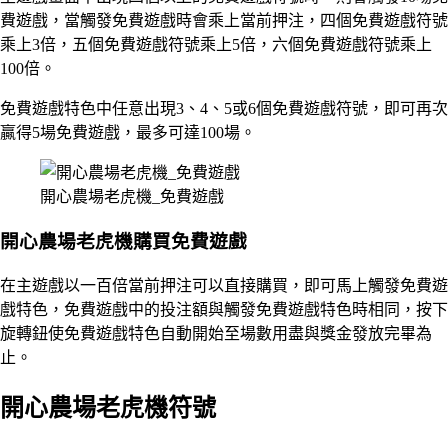
費遊戲，當觸發免費遊戲時會乘上當前押注，四個免費遊戲符號
乘上3倍，五個免費遊戲符號乘上5倍，六個免費遊戲符號乘上
100倍。
免費遊戲特色中任意出現3、4、5或6個免費遊戲符號，即可再次
贏得5場免費遊戲，最多可達100場。
開心農場老虎機_免費遊戲
開心農場老虎機購買免費遊戲
在主遊戲以一百倍當前押注可以直接購買，即可馬上觸發免費遊
戲特色，免費遊戲中的投注額與觸發免費遊戲特色時相同，按下
旋轉鈕使免費遊戲特色自動開始至場數用盡與獎金發放完畢為
止。
開心農場老虎機符號