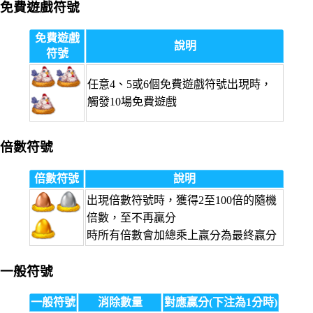
免費遊戲符號
免費遊戲
說明
符號
任意4、5或6個免費遊戲符號出現時，
觸發10場免費遊戲
倍數符號
倍數符號
說明
出現倍數符號時，獲得2至100倍的隨機
倍數，至不再贏分
時所有倍數會加總乘上贏分為最終贏分
一般符號
一般符號
消除數量
對應贏分(下注為1分時)