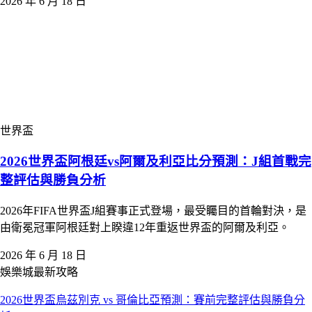
2026 年 6 月 18 日
世界盃
2026世界盃阿根廷vs阿爾及利亞比分預測：J組首戰完
整評估與勝負分析
2026年FIFA世界盃J組賽事正式登場，最受矚目的首輪對決，是
由衛冕冠軍阿根廷對上睽違12年重返世界盃的阿爾及利亞。
2026 年 6 月 18 日
娛樂城最新攻略
2026世界盃烏茲別克 vs 哥倫比亞預測：賽前完整評估與勝負分