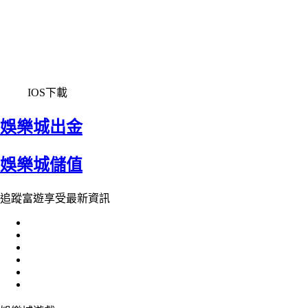
IOS下載
娛樂城出金
娛樂城儲值
追蹤富遊享受最新資訊