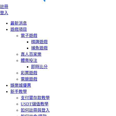
註冊
登入
最新消息
遊戲項目
電子遊戲
棋牌遊戲
捕魚遊戲
真人百家樂
體育投注
即時比分
彩票遊戲
電競遊戲
娛樂城優惠
新手教學
支付寶存款教學
USDT儲值教學
如何註冊與登入