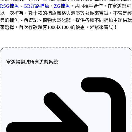
RSG捕魚
、
GR好路捕魚
、
ZG捕魚
，共同攜手合作，在富遊您可
以一次擁有，數十款的捕魚風格與遊戲等著你來嘗試，不管是經
典的捕魚、西遊記、植物大戰恐龍，提供各種不同捕魚主題供玩
家選擇，首次存款還有1000送1000的優惠，趕緊來嘗試！
立即註冊
富遊娛樂城所有遊戲系統