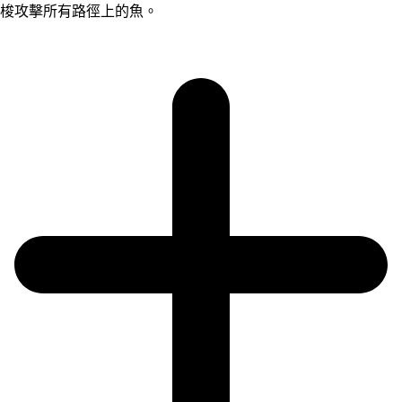
梭攻擊所有路徑上的魚。