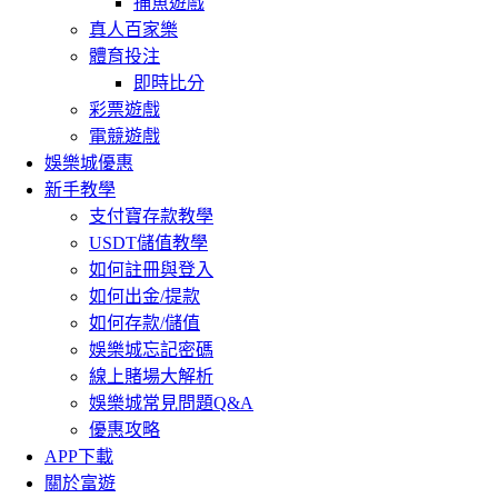
捕魚遊戲
真人百家樂
體育投注
即時比分
彩票遊戲
電競遊戲
娛樂城優惠
新手教學
支付寶存款教學
USDT儲值教學
如何註冊與登入
如何出金/提款
如何存款/儲值
娛樂城忘記密碼
線上賭場大解析
娛樂城常見問題Q&A
優惠攻略
APP下載
關於富遊