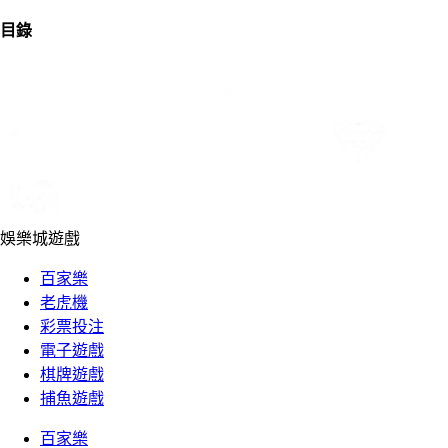
目錄
娛樂城遊戲
百家樂
老虎機
彩票投注
電子遊戲
棋牌遊戲
捕魚遊戲
百家樂