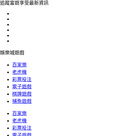
追蹤富遊享受最新資訊
娛樂城遊戲
百家樂
老虎機
彩票投注
電子遊戲
棋牌遊戲
捕魚遊戲
百家樂
老虎機
彩票投注
電子遊戲