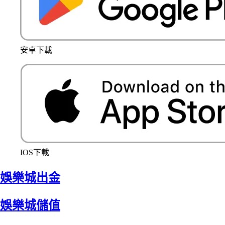
安卓下載
IOS下載
娛樂城出金
娛樂城儲值