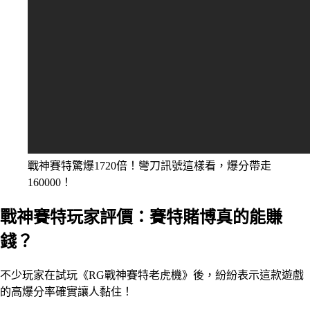
戰神賽特驚爆1720倍！彎刀訊號這樣看，爆分帶走
160000！
戰神賽特玩家評價：賽特賭博真的能賺
錢？
不少玩家在試玩《RG戰神賽特老虎機》後，紛紛表示這款遊戲
的高爆分率確實讓人黏住！