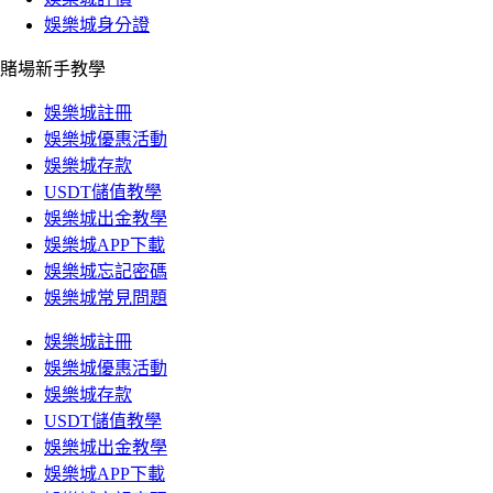
娛樂城身分證
賭場新手教學
娛樂城註冊
娛樂城優惠活動
娛樂城存款
USDT儲值教學
娛樂城出金教學
娛樂城APP下載
娛樂城忘記密碼
娛樂城常見問題
娛樂城註冊
娛樂城優惠活動
娛樂城存款
USDT儲值教學
娛樂城出金教學
娛樂城APP下載