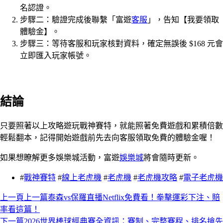
名認證。
步驟二：驗證完成後聯繫「富遊
客服
」，告知【我要領取
體驗金】。
步驟三：等待客服和玩家核對資料，確定無誤後 $168 元會
立即匯入玩家帳號。
立即註冊遊玩
結論
只要照著以上攻略遊玩戰神賽特，就能照著免費遊戲和累積倍數
輕鬆翻本，記得開始遊戲前先去向客服領取免費的體驗金喔！
如果想瞭解更多娛樂城活動，富遊
娛樂城
將會隨時更新。
#
戰神賽特
#
線上老虎機
#
老虎機
#
老虎機攻略
#
電子老虎機
上一頁
上一篇
泰森vs保羅直播Netflix免費看！拳擊運彩下注、賠
率看這篇！
下一篇
2026世界棒球經典賽全資訊：賽制、完整賽程、排名搶先