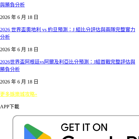
與勝負分析
2026 年 6 月 18 日
2026 世界盃奧地利 vs 約旦預測：J 組比分評估與兩隊完整實力
分析
2026 年 6 月 18 日
2026世界盃阿根廷vs阿爾及利亞比分預測：J組首戰完整評估與
勝負分析
2026 年 6 月 18 日
更多娛樂城攻略»
APP下載