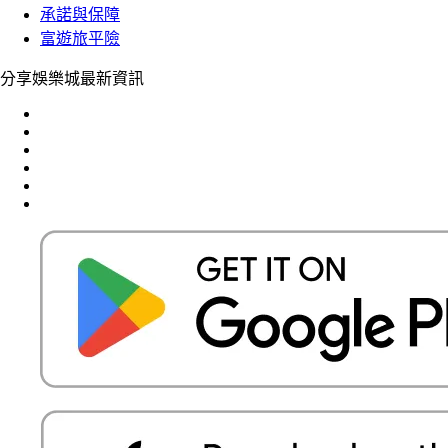
承諾與保障
富遊旅平險
分享娛樂城最新資訊