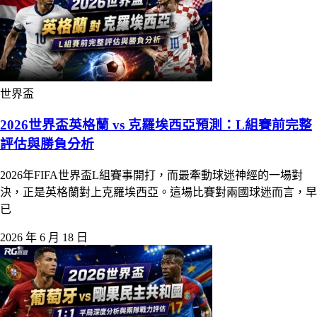
世界盃
2026世界盃英格蘭 vs 克羅埃西亞預測：L組賽前完整
評估與勝負分析
2026年FIFA世界盃L組賽事開打，而最牽動球迷神經的一場對
決，正是英格蘭對上克羅埃西亞。這場比賽對兩國球迷而言，早
已
2026 年 6 月 18 日