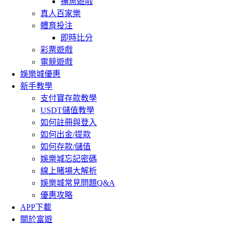
捕魚遊戲
真人百家樂
體育投注
即時比分
彩票遊戲
電競遊戲
娛樂城優惠
新手教學
支付寶存款教學
USDT儲值教學
如何註冊與登入
如何出金/提款
如何存款/儲值
娛樂城忘記密碼
線上賭場大解析
娛樂城常見問題Q&A
優惠攻略
APP下載
關於富遊