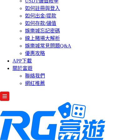
USDT儲值教學
如何註冊與登入
如何出金/提款
如何存款/儲值
娛樂城忘記密碼
線上賭場大解析
娛樂城常見問題Q&A
優惠攻略
APP下載
關於富遊
聯絡我們
網紅推薦