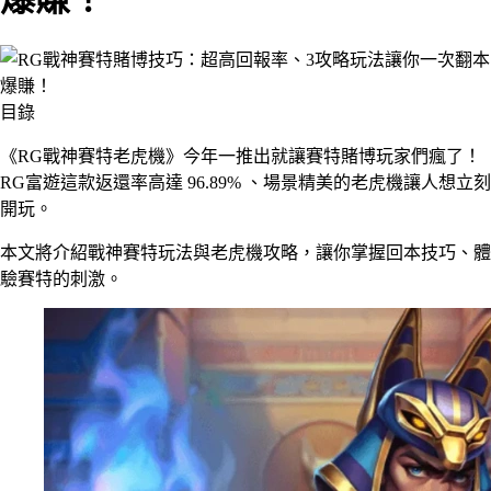
目錄
《RG戰神賽特老虎機》今年一推出就讓賽特賭博玩家們瘋了！
RG富遊這款返還率高達 96.89% 、場景精美的老虎機讓人想立刻
開玩。
本文將介紹戰神賽特玩法與老虎機攻略，讓你掌握回本技巧、體
驗賽特的刺激。