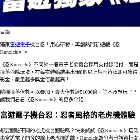
目錄
獨家
富遊電子
機台忍！用心研發，再創熱門新遊戲《忍
Kunoichi》。
《忍Kunoichi》不同於一般電子老虎機台採用支付線賠付，而是
掉落消除玩法，在每次轉輪結果出現8個以上相同符號即可獲得
彩金，數量越多獎金倍數越高！
隨機掉落倍數可以疊加，最大倍數達51000倍，等不及想玩了？
讓我們看看《忍Kunoichi》的更多介紹！
富遊電子機台忍：忍者風格的老虎機體驗
想要體驗不同的老虎機台體驗嗎？快來試試《忍Kunoichi》這款
由富遊電子開發的線上老虎機遊戲，Kunoichi為忍者暗語意指女