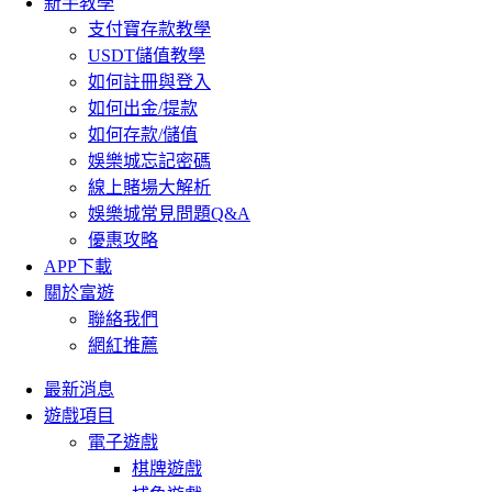
新手教學
支付寶存款教學
USDT儲值教學
如何註冊與登入
如何出金/提款
如何存款/儲值
娛樂城忘記密碼
線上賭場大解析
娛樂城常見問題Q&A
優惠攻略
APP下載
關於富遊
聯絡我們
網紅推薦
最新消息
遊戲項目
電子遊戲
棋牌遊戲