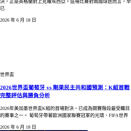
決，正是英格蘭對上克羅埃西亞。這場比賽對兩國球迷而言，早
已
2026 年 6 月 18 日
世界盃
2026世界盃葡萄牙 vs 剛果民主共和國預測：K組首戰
完整評估與勝負分析
2026年美加墨世界盃K組的首場對決，已成為開賽階段最受矚目
的賽事之一。 葡萄牙帶著歐洲國家聯賽冠軍的光環、FIFA世界
2026 年 6 月 18 日