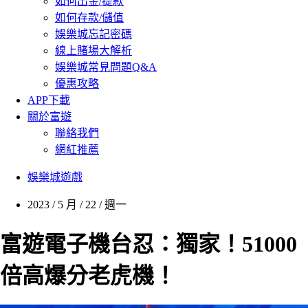
如何出金/提款
如何存款/儲值
娛樂城忘記密碼
線上賭場大解析
娛樂城常見問題Q&A
優惠攻略
APP下載
關於富遊
聯絡我們
網紅推薦
娛樂城遊戲
2023 / 5 月 / 22 / 週一
富遊電子機台忍：獨家！51000
倍高爆分老虎機！