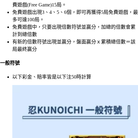
費遊戲(Free Game)15局。
免費遊戲出現3、4、5、6個，即可再獲得5局免費遊戲，最
多可達100局。
免費遊戲中，只要出現倍數符號並贏分，加總的倍數會累
計到總倍數
有新的倍數符號出現並贏分，盤面贏分ｘ累積總倍數＝該
局最終贏分
一般符號
以下彩金、賠率皆是以下注50時計算