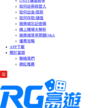
USDT儲值教學
如何註冊與登入
如何出金/提款
如何存款/儲值
娛樂城忘記密碼
線上賭場大解析
娛樂城常見問題Q&A
優惠攻略
APP下載
關於富遊
聯絡我們
網紅推薦