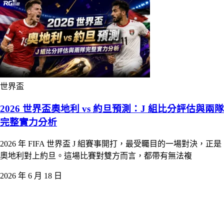
世界盃
2026 世界盃奧地利 vs 約旦預測：J 組比分評估與兩隊
完整實力分析
2026 年 FIFA 世界盃 J 組賽事開打，最受矚目的一場對決，正是
奧地利對上約旦。這場比賽對雙方而言，都帶有無法複
2026 年 6 月 18 日