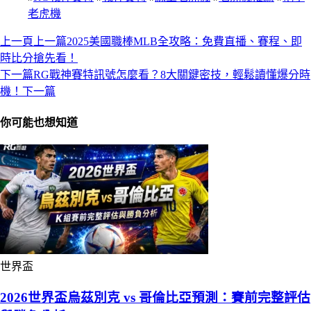
老虎機
上一頁
上一篇
2025美國職棒MLB全攻略：免費直播、賽程、即
時比分搶先看！
下一篇
RG戰神賽特訊號怎麼看？8大關鍵密技，輕鬆讀懂爆分時
機！
下一篇
你可能也想知道
世界盃
2026世界盃烏茲別克 vs 哥倫比亞預測：賽前完整評估