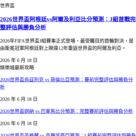
世界盃
2026世界盃阿根廷vs阿爾及利亞比分預測：J組首戰完
整評估與勝負分析
2026年FIFA世界盃J組賽事正式登場，最受矚目的首輪對決，是
由衛冕冠軍阿根廷對上睽違12年重返世界盃的阿爾及利亞。
2026 年 6 月 18 日
娛樂城最新攻略
2026世界盃烏茲別克 vs 哥倫比亞預測：賽前完整評估與勝負分
析
2026 年 6 月 18 日
2026世界盃迦納 vs 巴拿馬比分預測：完整賽前評估與勝負分析
2026 年 6 月 18 日
2026世界盃英格蘭 vs 克羅埃西亞預測：L組賽前完整評估與勝負