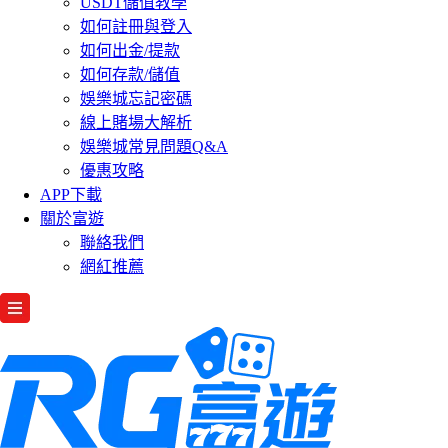
USDT儲值教學
如何註冊與登入
如何出金/提款
如何存款/儲值
娛樂城忘記密碼
線上賭場大解析
娛樂城常見問題Q&A
優惠攻略
APP下載
關於富遊
聯絡我們
網紅推薦