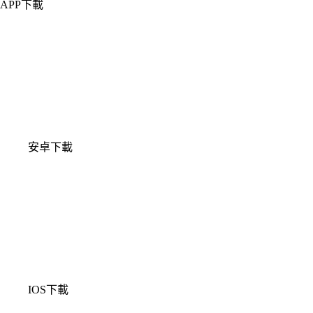
APP下載
安卓下載
IOS下載