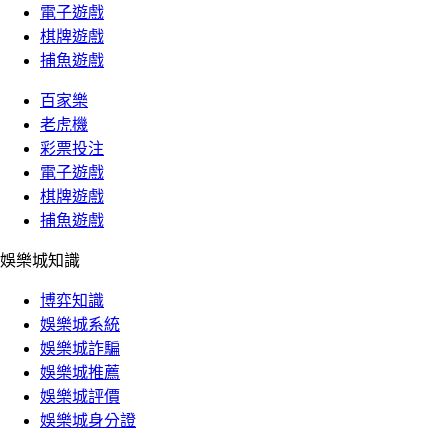
電子遊戲
棋牌遊戲
捕魚遊戲
百家樂
老虎機
彩票投注
電子遊戲
棋牌遊戲
捕魚遊戲
娛樂城知識
博弈知識
娛樂城系統
娛樂城詐騙
娛樂城推薦
娛樂城評價
娛樂城身分證