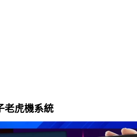
電子老虎機系統