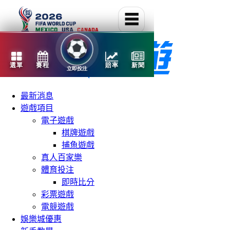
跳至主要內容
最新消息
遊戲項目
電子遊戲
棋牌遊戲
捕魚遊戲
真人百家樂
體育投注
即時比分
彩票遊戲
電競遊戲
娛樂城優惠