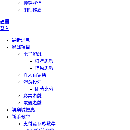
聯絡我們
網紅推薦
註冊
登入
最新消息
遊戲項目
電子遊戲
棋牌遊戲
捕魚遊戲
真人百家樂
體育投注
即時比分
彩票遊戲
電競遊戲
娛樂城優惠
新手教學
支付寶存款教學