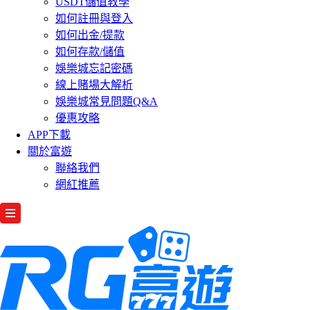
USDT儲值教學
如何註冊與登入
如何出金/提款
如何存款/儲值
娛樂城忘記密碼
線上賭場大解析
娛樂城常見問題Q&A
優惠攻略
APP下載
關於富遊
聯絡我們
網紅推薦