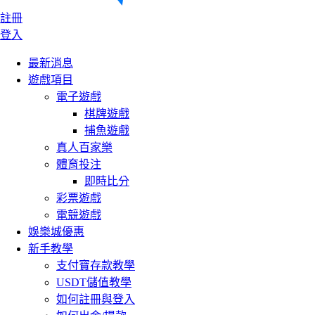
註冊
登入
最新消息
遊戲項目
電子遊戲
棋牌遊戲
捕魚遊戲
真人百家樂
體育投注
即時比分
彩票遊戲
電競遊戲
娛樂城優惠
新手教學
支付寶存款教學
USDT儲值教學
如何註冊與登入