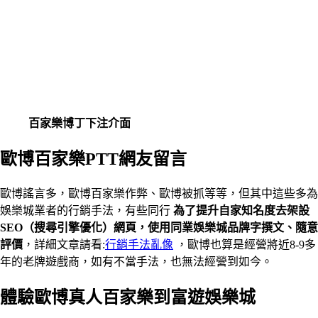
百家樂博丁下注介面
歐博百家樂PTT網友留言
歐博謠言多，歐博百家樂作弊、歐博被抓等等，但其中這些多為
娛樂城業者的行銷手法，有些同行
為了提升自家知名度去架設
SEO（搜尋引擎優化）網頁，使用同業娛樂城品牌字撰文、隨意
評價
，詳細文章請看:
行銷手法亂像
，歐博也算是經營將近8-9多
年的老牌遊戲商，如有不當手法，也無法經營到如今。
體驗歐博真人百家樂到富遊娛樂城