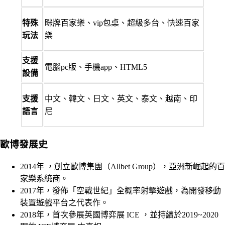
特殊
眯牌百家樂、vip包桌、超級多台、快速百家
玩法
樂
支援
電腦pc版、手機app、
HTML5
設備
支援
中文、韓文、日文、英文
、泰文、越南、印
語言
尼
歐博發展史
2014年 ，創立歐博集團（Allbet Group），亞洲新崛起的百
家樂系統商。
2017年，發佈「空戰世紀」全概率射擊遊戲，為開發移動
裝置遊戲平台之代表作。
2018年，首次參展英國博弈展 ICE ，並持續於2019~2020