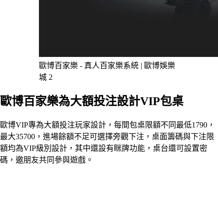
歐博百家樂 - 真人百家樂系統 | 歐博娛樂
城 2
歐博百家樂為大額投注設計VIP包桌
歐博VIP專為大額投注玩家設計，每間包桌限額不同最低1790，
最大35700，進場餘額不足可選擇旁觀下注，桌面籌碼與下注限
額均為VIP級別設計，其中還設有眯牌功能，桌台還可設置密
碼，邀朋友共同參與遊戲。