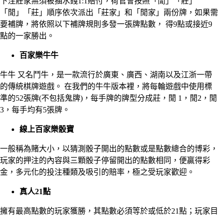
下注莊家無須被抽水錢1:1賠付，荷官會按照「閒」「莊」
「閒」「莊」順序依次派出「莊家」和「閒家」兩份牌，如果需
要補牌，將依照以下補牌規則多發一張牌點數， 得9點或接近9
點的一家勝出。
百家樂牛牛
牛牛 又名鬥牛，是一款流行於廣東、廣西、湖南以及江浙一帶
的傳統棋牌遊戲。 在我們的牛牛版本裡，將每輪遊戲中使用標
準的52張牌(不包括鬼牌)，每手牌的牌型分成莊，閒 1，閒2，閒
3，每手均有5張牌。
線上百家樂骰寶
一般稱為賭大小，以猜測骰子開出的點數或是點數總合的博彩，
玩家的押注的內容與三顆骰子停留開出的點數相同​​，便贏得彩
金，多元化的投注種類及吸引的賠率，極之受玩家歡迎。
真人21點
擁有最高點數的玩家獲勝，其點數必須等於或低於21點；玩家目