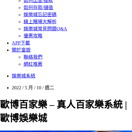
如何出金/提款
如何存款/儲值
娛樂城忘記密碼
線上賭場大解析
娛樂城常見問題Q&A
優惠攻略
APP下載
關於富遊
聯絡我們
網紅推薦
娛樂城系統
2022 / 5 月 / 10 / 週二
歐博百家樂 – 真人百家樂系統 |
歐博娛樂城