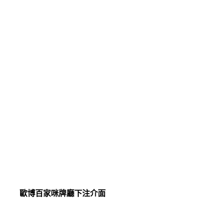
歐博百家咪牌廳下注介面