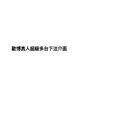
歐博真人超級多台下注介面