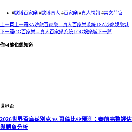
#
歐博百家樂
#
歐博真人
#
百家樂
#
真人視訊
#
美女荷官
上一頁
上一篇
SA沙龍百家樂 – 真人百家樂系統 | SA沙龍娛樂城
下一篇
OG百家樂 – 真人百家樂系統 | OG娛樂城
下一篇
你可能也想知道
世界盃
2026世界盃烏茲別克 vs 哥倫比亞預測：賽前完整評估
與勝負分析