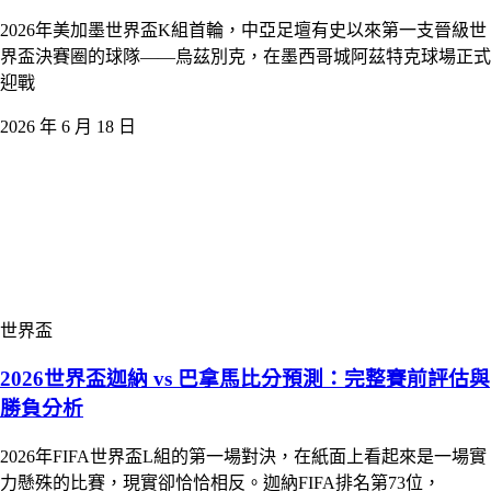
2026年美加墨世界盃K組首輪，中亞足壇有史以來第一支晉級世
界盃決賽圈的球隊——烏茲別克，在墨西哥城阿茲特克球場正式
迎戰
2026 年 6 月 18 日
世界盃
2026世界盃迦納 vs 巴拿馬比分預測：完整賽前評估與
勝負分析
2026年FIFA世界盃L組的第一場對決，在紙面上看起來是一場實
力懸殊的比賽，現實卻恰恰相反。迦納FIFA排名第73位，