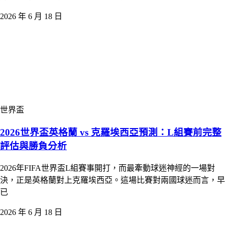
2026 年 6 月 18 日
世界盃
2026世界盃英格蘭 vs 克羅埃西亞預測：L組賽前完整
評估與勝負分析
2026年FIFA世界盃L組賽事開打，而最牽動球迷神經的一場對
決，正是英格蘭對上克羅埃西亞。這場比賽對兩國球迷而言，早
已
2026 年 6 月 18 日