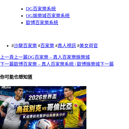
DG百家樂系統
OG娛樂城百家樂系統
歐博百家樂系統
#
沙龍百家樂
#
百家樂
#
真人視訊
#
美女荷官
上一頁
上一篇
DG百家樂 – 真人百家樂娛樂城
下一篇
歐博百家樂 – 真人百家樂系統 | 歐博娛樂城
下一篇
你可能也想知道