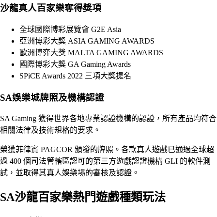
沙龍真人百家樂奪得獎項
全球國際博彩展覽會 G2E Asia
亞洲博彩大獎 ASIA GAMING AWARDS
歐洲博弈大獎 MALTA GAMING AWARDS
國際博彩大獎 GA Gaming Awards
SPiCE Awards 2022 三項大獎提名
SA娛樂城牌照及機構認證
SA Gaming 獲得世界各地專業認證機構的認證，所有產品均符合
相關法律及技術規格的要求。
榮獲菲律賓 PAGCOR 頒發的牌照。各款真人遊戲已通過全球超
過 400 個司法管轄區認可的第三方遊戲認證機構 GLI 的軟件測
試，並取得其真人娛樂場的審核及認證。
SA沙龍百家樂熱門遊戲種類玩法