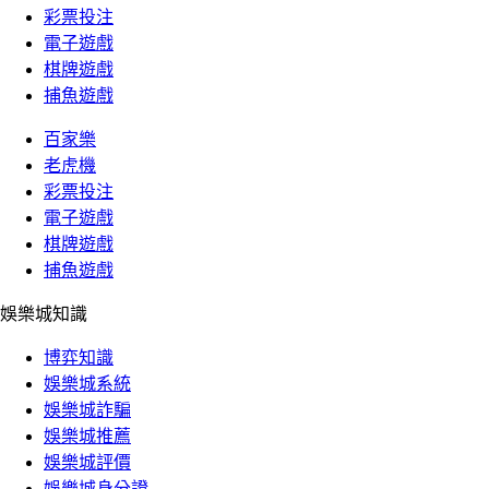
彩票投注
電子遊戲
棋牌遊戲
捕魚遊戲
百家樂
老虎機
彩票投注
電子遊戲
棋牌遊戲
捕魚遊戲
娛樂城知識
博弈知識
娛樂城系統
娛樂城詐騙
娛樂城推薦
娛樂城評價
娛樂城身分證