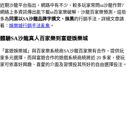
近期沙龍平台指出，網路中有不少、較多玩家常問sa沙龍作弊?
網絡上多資訊傳出能下載sa百家樂破解、沙龍百家樂預測，這些
多為
同業以SA沙龍品牌字撰文、抹黑
的行銷手法，詳細文章請
看：
娛樂城行銷手法亂象
。
體驗SA沙龍真人百家樂到富遊娛樂城
「富遊娛樂城」與百家樂系統商SA沙龍百家樂有合作，提供玩
家多元選擇，而與富遊合作的遊戲系統商統將近 20 多家，使玩
家可依喜好興趣、喜愛的介面及習慣投其所好的自由選擇投注。
立即註冊