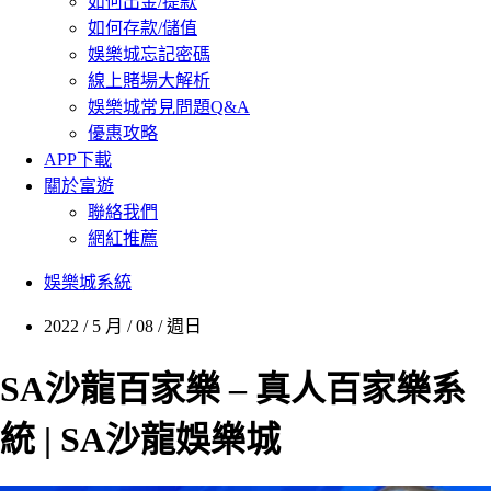
如何出金/提款
如何存款/儲值
娛樂城忘記密碼
線上賭場大解析
娛樂城常見問題Q&A
優惠攻略
APP下載
關於富遊
聯絡我們
網紅推薦
娛樂城系統
2022 / 5 月 / 08 / 週日
SA沙龍百家樂 – 真人百家樂系
統 | SA沙龍娛樂城