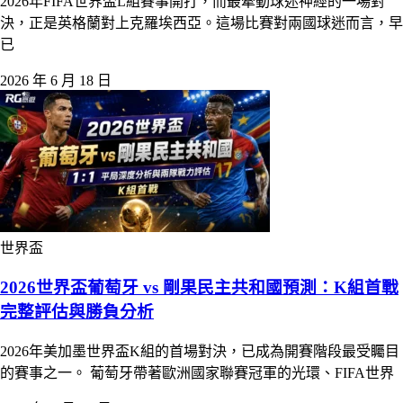
2026年FIFA世界盃L組賽事開打，而最牽動球迷神經的一場對
決，正是英格蘭對上克羅埃西亞。這場比賽對兩國球迷而言，早
已
2026 年 6 月 18 日
世界盃
2026世界盃葡萄牙 vs 剛果民主共和國預測：K組首戰
完整評估與勝負分析
2026年美加墨世界盃K組的首場對決，已成為開賽階段最受矚目
的賽事之一。 葡萄牙帶著歐洲國家聯賽冠軍的光環、FIFA世界