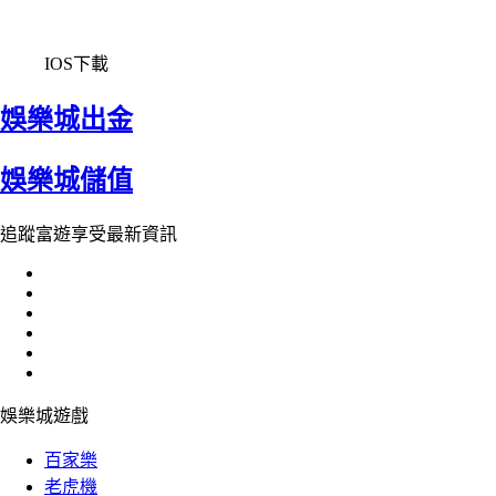
IOS下載
娛樂城出金
娛樂城儲值
追蹤富遊享受最新資訊
娛樂城遊戲
百家樂
老虎機