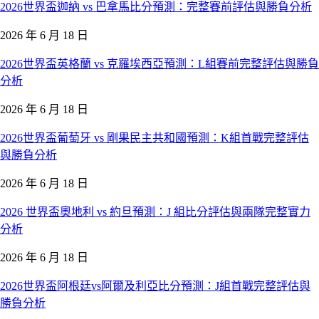
2026世界盃迦納 vs 巴拿馬比分預測：完整賽前評估與勝負分析
2026 年 6 月 18 日
2026世界盃英格蘭 vs 克羅埃西亞預測：L組賽前完整評估與勝負
分析
2026 年 6 月 18 日
2026世界盃葡萄牙 vs 剛果民主共和國預測：K組首戰完整評估
與勝負分析
2026 年 6 月 18 日
2026 世界盃奧地利 vs 約旦預測：J 組比分評估與兩隊完整實力
分析
2026 年 6 月 18 日
2026世界盃阿根廷vs阿爾及利亞比分預測：J組首戰完整評估與
勝負分析