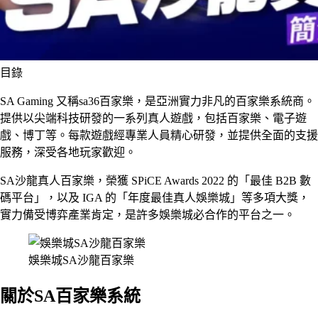
目錄
SA Gaming 又稱sa36百家樂，是亞洲實力非凡的百家樂系統商。
提供以尖端科技研發的一系列真人遊戲，包括百家樂、電子遊
戲、博丁等。每款遊戲經專業人員精心研發，並提供全面的支援
服務，深受各地玩家歡迎。
SA沙龍真人百家樂，榮獲 SPiCE Awards 2022 的「最佳 B2B 數
碼平台」，以及 IGA 的「年度最佳真人娛樂城」等多項大獎，
實力備受博弈產業肯定，是許多娛樂城必合作的平台之一。
娛樂城SA沙龍百家樂
關於SA百家樂系統