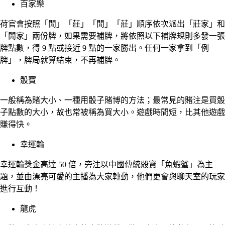
百家樂
荷官會按照「閒」「莊」「閒」「莊」順序依次派出「莊家」和
「閒家」兩份牌，如果需要補牌，將依照以下補牌規則多發一張
牌點數，得 9 點或接近 9 點的一家勝出。任何一家拿到「例
牌」，牌局就算結束，不再補牌。
骰寶
一般稱為賭大小、一種用骰子賭博的方法；最常見的賭注是買骰
子點數的大小，故也常被稱為買大小。遊戲時間短，比其他遊戲
賺得快。
幸運輪
幸運輪獎金高達 50 倍，旁注以中國傳統骰寶「魚蝦蟹」為主
題，並由漂亮可愛的主播為大家轉動，他們更會與聊天室的玩家
進行互動！
龍虎