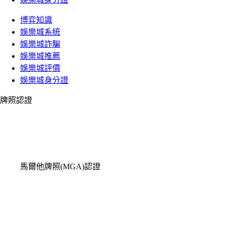
博弈知識
娛樂城系統
娛樂城詐騙
娛樂城推薦
娛樂城評價
娛樂城身分證
牌照認證
馬爾他牌照(MGA)認證