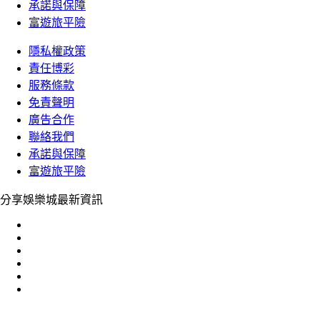
承諾與保障
富遊旅平險
隱私權政策
責任博彩
服務條款
免責聲明
廣告合作
聯絡我們
承諾與保障
富遊旅平險
分享娛樂城最新資訊