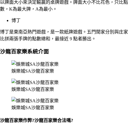
以牌面大小來決定輸贏的桌牌遊戲。牌面大小不比花色，只比點
數，K為最大牌，A為最小。
博丁
博丁是東南亞熱門遊戲，是一款紙牌遊戲。五門閒家分別與庄家
比拼兩張手牌的點數總和，最接近 9 點者勝出。
沙龍百家樂系統介面
娛樂城SA沙龍百家樂
娛樂城SA沙龍百家樂
娛樂城SA沙龍百家樂
沙龍百家樂作弊?沙龍百家樂合法嗎?