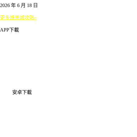
2026 年 6 月 18 日
更多娛樂城攻略»
APP下載
安卓下載