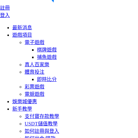
註冊
登入
最新消息
遊戲項目
電子遊戲
棋牌遊戲
捕魚遊戲
真人百家樂
體育投注
即時比分
彩票遊戲
電競遊戲
娛樂城優惠
新手教學
支付寶存款教學
USDT儲值教學
如何註冊與登入