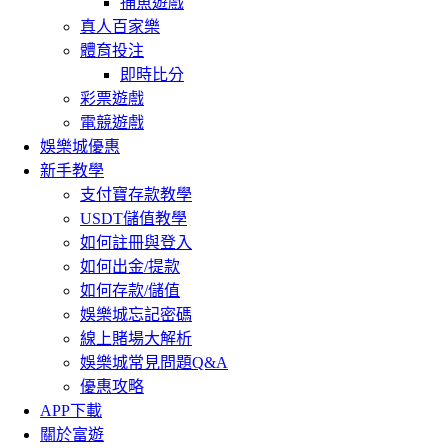
捕魚遊戲
真人百家樂
體育投注
即時比分
彩票遊戲
電競遊戲
娛樂城優惠
新手教學
支付寶存款教學
USDT儲值教學
如何註冊與登入
如何出金/提款
如何存款/儲值
娛樂城忘記密碼
線上賭場大解析
娛樂城常見問題Q&A
優惠攻略
APP下載
關於富遊