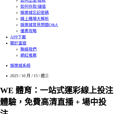
如何出金/提款
如何存款/儲值
娛樂城忘記密碼
線上賭場大解析
娛樂城常見問題Q&A
優惠攻略
APP下載
關於富遊
聯絡我們
網紅推薦
娛樂城系統
2025 / 10 月 / 15 / 週三
WE 體育：一站式運彩線上投注
體驗，免費高清直播 + 場中投
注