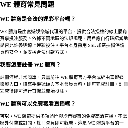
WE 體育常見問題
WE 體育是合法的運彩平台嗎？
WE 體育是由富遊娛樂城代理的平台，提供合法授權的線上體育
賽事投注服務。依據不同地區的法規規範，用戶應自行確認當地
是否允許參與線上運彩投注。平台本身採用 SSL 加密技術保護
資料安全，並支援合法付款方式。
我要怎麼註冊 WE 體育？
註冊流程非常簡單，只需前往 WE 體育官方平台或經由富遊娛
樂城入口，填寫手機號碼與基本會員資料，即可完成註冊。註冊
完成後即可進行首儲並開始投注。
WE 體育可以免費觀看直播嗎？
可以。
WE 體育提供多項熱門與冷門賽事的免費高清直播，不需
額外付費或訂閱，註冊會員即可觀看。這是 WE 體育平台的一