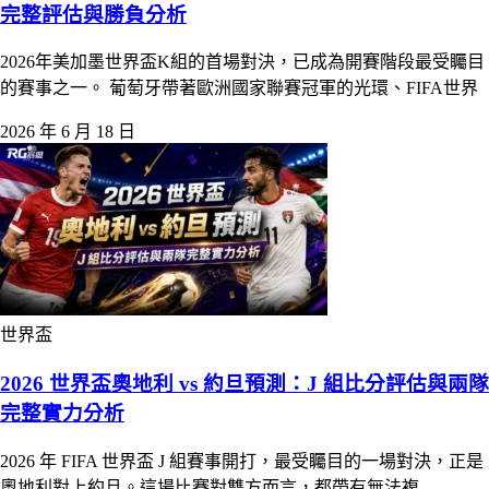
完整評估與勝負分析
2026年美加墨世界盃K組的首場對決，已成為開賽階段最受矚目
的賽事之一。 葡萄牙帶著歐洲國家聯賽冠軍的光環、FIFA世界
2026 年 6 月 18 日
世界盃
2026 世界盃奧地利 vs 約旦預測：J 組比分評估與兩隊
完整實力分析
2026 年 FIFA 世界盃 J 組賽事開打，最受矚目的一場對決，正是
奧地利對上約旦。這場比賽對雙方而言，都帶有無法複