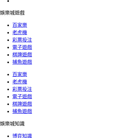
娛樂城遊戲
百家樂
老虎機
彩票投注
電子遊戲
棋牌遊戲
捕魚遊戲
百家樂
老虎機
彩票投注
電子遊戲
棋牌遊戲
捕魚遊戲
娛樂城知識
博弈知識