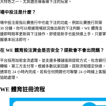
大特色之一，尤其適合邊看邊下注的玩家。
場中投注是什麼？
場中投注是指比賽進行中也能下注的功能，例如比賽進行到第
30 分鐘，你可以根據現場狀況做出新的下注判斷。WE 體育支
援即時賠率更新與下注操作，即使是新手也能快速上手，只要掌
握基本玩法即可。
在 WE 體育投注資金是否安全？提款會不會出問題？
平台採用加密金流處理，並支援多種儲值與提款方式，包含銀行
轉帳、第三方支付等。根據多數玩家回饋，提款流程穩定快速，
通常在 24 小時內完成，若有任何問題也可聯繫 24 小時線上客服
協助處理。
WE 體育註冊流程