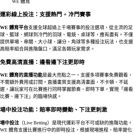
WE 體育
運彩線上投注：支援熱門 + 冷門賽事
WE 體育平台
支援全球超過上千場賽事的投注選項，從主流的足
球、籃球、網球到冷門的羽球、電競、桌球等，應有盡有。不僅
提供單場、串關、大小球、讓分、角球等多種投注玩法，也支援
高賠率組合與進階盤口，滿足各類玩家需求。
免費高清直播：邊看邊下注更即時
WE 體育的直播功能
是最大亮點之一，支援多項賽事免費觀看，
不需額外費用或訂閱。直播畫質支援高清畫面，不卡頓、不延
遲，讓玩家可在比賽進行同時掌握節奏、即時下單，實現「邊看
比賽、邊下注」的臨場快感。
場中投注功能：賠率即時變動、下注更刺激
場中投注
（Live Betting）是現代運彩平台不可或缺的進階功能。
WE 體育支援比賽進行中的即時投注，根據現場進程、賠率變化