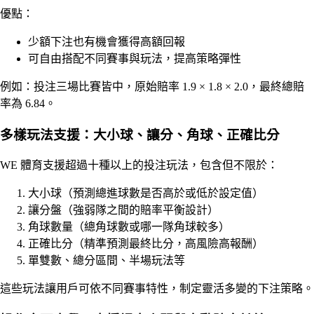
優點：
少額下注也有機會獲得高額回報
可自由搭配不同賽事與玩法，提高策略彈性
例如：投注三場比賽皆中，原始賠率 1.9 × 1.8 × 2.0，最終總賠
率為 6.84。
多樣玩法支援：大小球、讓分、角球、正確比分
WE 體育支援超過十種以上的投注玩法，包含但不限於：
大小球（預測總進球數是否高於或低於設定值）
讓分盤（強弱隊之間的賠率平衡設計）
角球數量（總角球數或哪一隊角球較多）
正確比分（精準預測最終比分，高風險高報酬）
單雙數、總分區間、半場玩法等
這些玩法讓用戶可依不同賽事特性，制定靈活多變的下注策略。