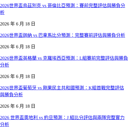
2026世界盃烏茲別克 vs 哥倫比亞預測：賽前完整評估與勝負分
析
2026 年 6 月 18 日
2026世界盃迦納 vs 巴拿馬比分預測：完整賽前評估與勝負分析
2026 年 6 月 18 日
2026世界盃英格蘭 vs 克羅埃西亞預測：L組賽前完整評估與勝負
分析
2026 年 6 月 18 日
2026世界盃葡萄牙 vs 剛果民主共和國預測：K組首戰完整評估
與勝負分析
2026 年 6 月 18 日
2026 世界盃奧地利 vs 約旦預測：J 組比分評估與兩隊完整實力
分析