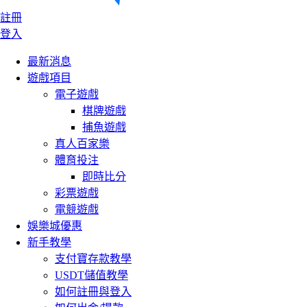
註冊
登入
最新消息
遊戲項目
電子遊戲
棋牌遊戲
捕魚遊戲
真人百家樂
體育投注
即時比分
彩票遊戲
電競遊戲
娛樂城優惠
新手教學
支付寶存款教學
USDT儲值教學
如何註冊與登入