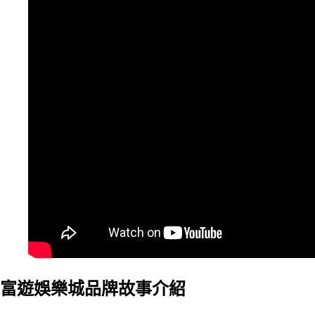
富遊娛樂城品牌故事介紹