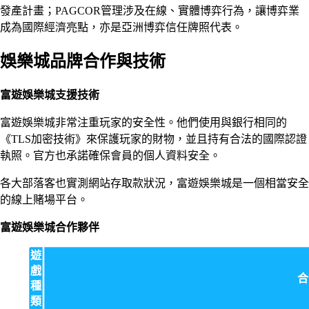
發產計畫；PAGCOR管理涉及在線、實體博弈行為，讓博弈業
成為國際經濟亮點，亦是亞洲博弈信任牌照代表。
娛樂城品牌合作與技術
富遊娛樂城支援技術
富遊娛樂城非常注重玩家的安全性。他們使用與銀行相同的
《TLS加密技術》來保護玩家的財物，並且持有合法的國際認證
執照。官方也承諾確保會員的個人資料安全。
各大部落客也實測網站存取款狀況，富遊娛樂城是一個相當安全
的線上賭場平台。
富遊娛樂城合作夥伴
遊
戲
合
種
類