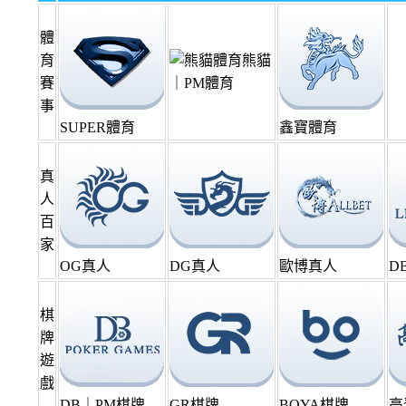
體
育
熊貓
賽
｜PM體育
事
SUPER體育
鑫寶體育
真
人
百
家
OG真人
DG真人
歐博真人
D
棋
牌
遊
戲
DB｜PM棋牌
GR棋牌
BOYA棋牌
高