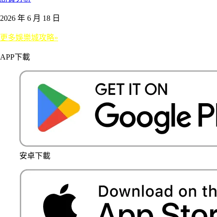
2026 年 6 月 18 日
更多娛樂城攻略»
APP下載
安卓下載