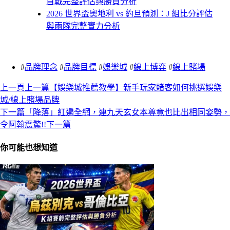
首戰完整評估與勝負分析
2026 世界盃奧地利 vs 約旦預測：J 組比分評估
與兩隊完整實力分析
#
品牌理念
#
品牌目標
#
娛樂城
#
線上博弈
#
線上賭場
上一頁
上一篇
【娛樂城推薦教學】新手玩家賭客如何挑選娛樂
城/線上賭場品牌
下一篇
「降落」紅遍全網，連九天玄女本尊竟也比出相同姿勢，
令阿翰震驚!!
下一篇
你可能也想知道