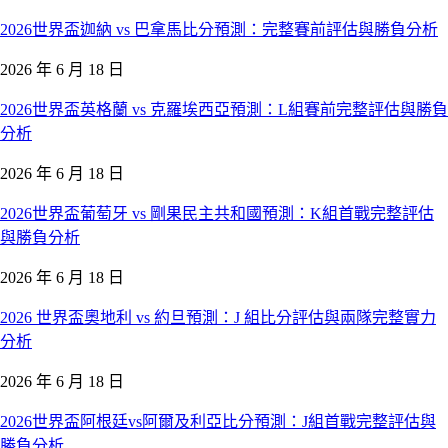
2026世界盃迦納 vs 巴拿馬比分預測：完整賽前評估與勝負分析
2026 年 6 月 18 日
2026世界盃英格蘭 vs 克羅埃西亞預測：L組賽前完整評估與勝負
分析
2026 年 6 月 18 日
2026世界盃葡萄牙 vs 剛果民主共和國預測：K組首戰完整評估
與勝負分析
2026 年 6 月 18 日
2026 世界盃奧地利 vs 約旦預測：J 組比分評估與兩隊完整實力
分析
2026 年 6 月 18 日
2026世界盃阿根廷vs阿爾及利亞比分預測：J組首戰完整評估與
勝負分析