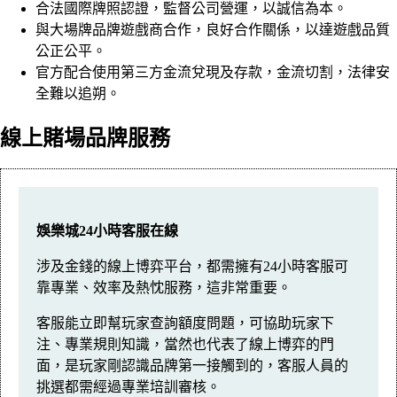
合法國際牌照認證，監督公司營運，以誠信為本。
與大場牌品牌遊戲商合作，良好合作關係，以達遊戲品質
公正公平。
官方配合使用第三方金流兌現及存款，金流切割，法律安
全難以追朔。
線上賭場品牌服務
娛樂城24小時客服在線
涉及金錢的線上博弈平台，都需擁有24小時客服可
靠專業、效率及熱忱服務，這非常重要。
客服能立即幫玩家查詢額度問題，可協助玩家下
注、專業規則知識，當然也代表了線上博弈的門
面，是玩家剛認識品牌第一接觸到的，客服人員的
挑選都需經過專業培訓審核。