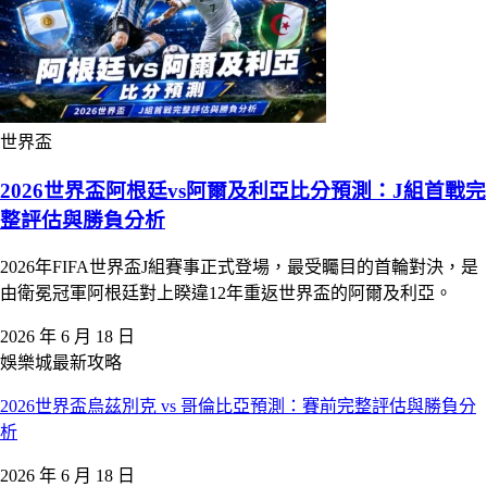
世界盃
2026世界盃阿根廷vs阿爾及利亞比分預測：J組首戰完
整評估與勝負分析
2026年FIFA世界盃J組賽事正式登場，最受矚目的首輪對決，是
由衛冕冠軍阿根廷對上睽違12年重返世界盃的阿爾及利亞。
2026 年 6 月 18 日
娛樂城最新攻略
2026世界盃烏茲別克 vs 哥倫比亞預測：賽前完整評估與勝負分
析
2026 年 6 月 18 日