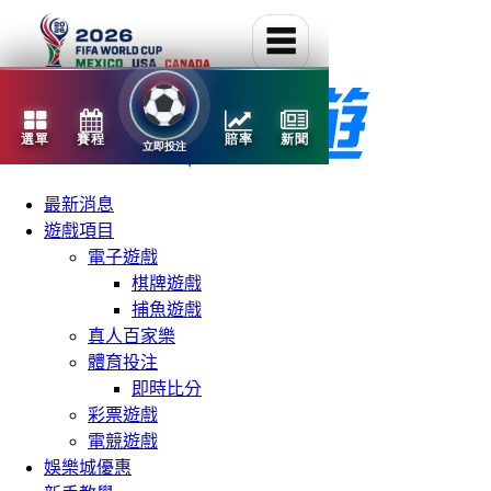
跳至主要內容
最新消息
遊戲項目
電子遊戲
棋牌遊戲
捕魚遊戲
真人百家樂
體育投注
即時比分
彩票遊戲
電競遊戲
娛樂城優惠