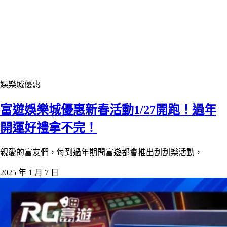
娛樂城優惠
富遊娛樂城優惠新春活動1/27開跑！過年
開運好禮拿不完！
親愛的富友們，每到過年期間富遊都會推出刮刮樂活動，
2025 年 1 月 7 日