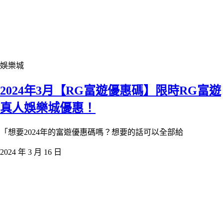
安卓下載
IOS下載