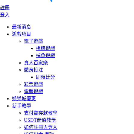
註冊
登入
最新消息
遊戲項目
電子遊戲
棋牌遊戲
捕魚遊戲
真人百家樂
體育投注
即時比分
彩票遊戲
電競遊戲
娛樂城優惠
新手教學
支付寶存款教學
USDT儲值教學
如何註冊與登入