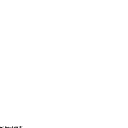
娛樂城詐騙
娛樂城推薦
娛樂城評價
娛樂城身分證
娛樂城教學
隱私權政策
責任博彩
服務條款
免責聲明
廣告合作
聯絡我們
承諾與保障
富遊旅平險
隱私權政策
責任博彩
服務條款