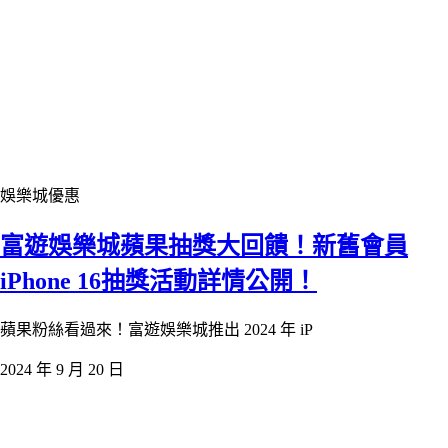
獎，i15系列等你拿！
十月限定的RG富遊iPhone15抽獎活動已圓滿結
2023 年 9 月 25 日
No more posts to show
沒有其他文章囉!
娛樂城最新攻略
2026世界盃烏茲別克 vs 哥倫比亞預測：賽前完整評估與勝負分
析
2026 年 6 月 18 日
2026世界盃迦納 vs 巴拿馬比分預測：完整賽前評估與勝負分析
2026 年 6 月 18 日
2026世界盃英格蘭 vs 克羅埃西亞預測：L組賽前完整評估與勝負