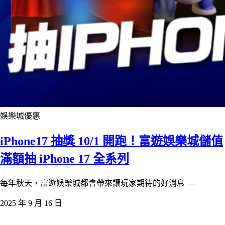
娛樂城優惠
iPhone17 抽獎 10/1 開跑！富遊娛樂城儲值
滿額抽 iPhone 17 全系列
每年秋天，富遊娛樂城都會帶來讓玩家期待的好消息 —
2025 年 9 月 16 日