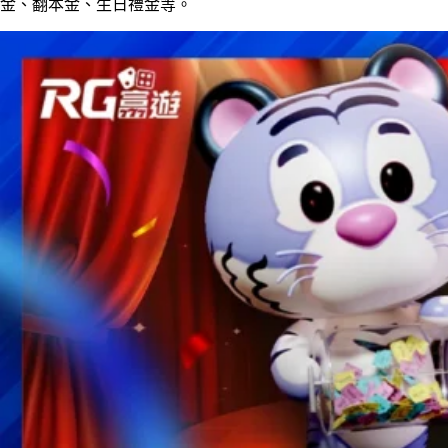
金、翻本金、生日禮金等。