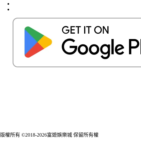
版權所有 ©2018-2026富遊娛樂城 保留所有權