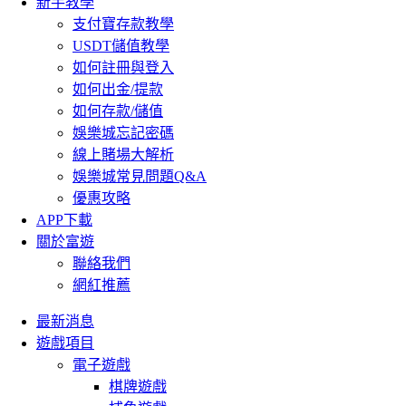
新手教學
支付寶存款教學
USDT儲值教學
如何註冊與登入
如何出金/提款
如何存款/儲值
娛樂城忘記密碼
線上賭場大解析
娛樂城常見問題Q&A
優惠攻略
APP下載
關於富遊
聯絡我們
網紅推薦
最新消息
遊戲項目
電子遊戲
棋牌遊戲