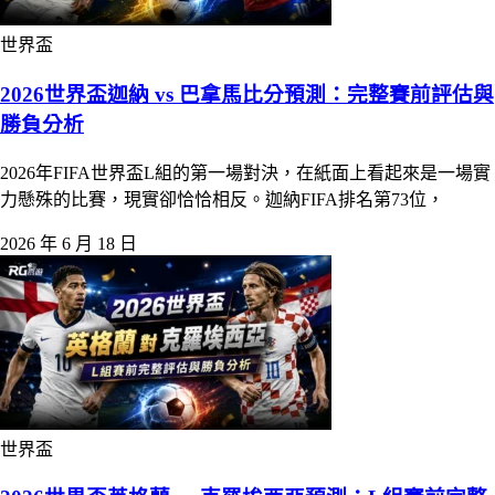
世界盃
2026世界盃迦納 vs 巴拿馬比分預測：完整賽前評估與
勝負分析
2026年FIFA世界盃L組的第一場對決，在紙面上看起來是一場實
力懸殊的比賽，現實卻恰恰相反。迦納FIFA排名第73位，
2026 年 6 月 18 日
世界盃