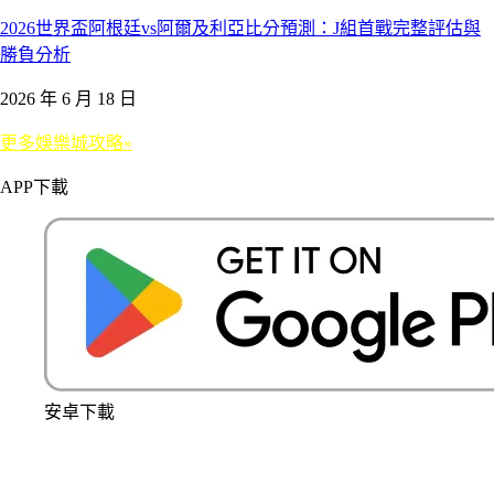
2026世界盃阿根廷vs阿爾及利亞比分預測：J組首戰完整評估與
勝負分析
2026 年 6 月 18 日
更多娛樂城攻略»
APP下載
安卓下載