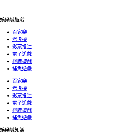
娛樂城遊戲
百家樂
老虎機
彩票投注
電子遊戲
棋牌遊戲
捕魚遊戲
百家樂
老虎機
彩票投注
電子遊戲
棋牌遊戲
捕魚遊戲
娛樂城知識