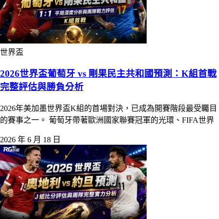
世界盃
2026世界盃葡萄牙 vs 剛果民主共和國預測：K組首戰
完整評估與勝負分析
2026年美加墨世界盃K組的首場對決，已成為開賽階段最受矚目
的賽事之一。 葡萄牙帶著歐洲國家聯賽冠軍的光環、FIFA世界
2026 年 6 月 18 日