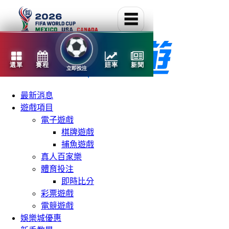
跳至主要內容
最新消息
遊戲項目
電子遊戲
棋牌遊戲
捕魚遊戲
真人百家樂
體育投注
即時比分
彩票遊戲
電競遊戲
娛樂城優惠