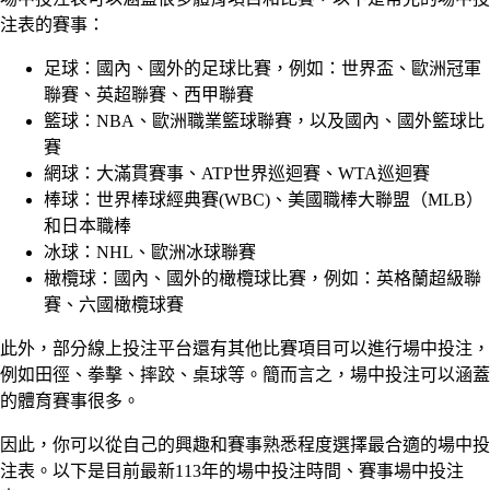
注表的賽事：
足球：國內、國外的足球比賽，例如：世界盃、歐洲冠軍
聯賽、英超聯賽、西甲聯賽
籃球：NBA、歐洲職業籃球聯賽，以及國內、國外籃球比
賽
網球：大滿貫賽事、ATP世界巡迴賽、WTA巡迴賽
棒球：世界棒球經典賽(WBC)、美國職棒大聯盟（MLB）
和日本職棒
冰球：NHL、歐洲冰球聯賽
橄欖球：國內、國外的橄欖球比賽，例如：英格蘭超級聯
賽、六國橄欖球賽
此外，部分線上投注平台還有其他比賽項目可以進行場中投注，
例如田徑、拳擊、摔跤、桌球等。簡而言之，場中投注可以涵蓋
的體育賽事很多。
因此，你可以從自己的興趣和賽事熟悉程度選擇最合適的場中投
注表。以下是目前最新113年的場中投注時間、賽事場中投注