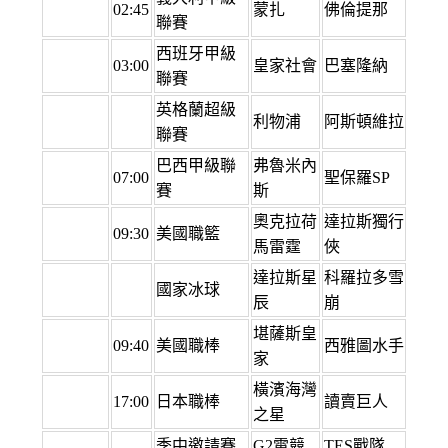
02:45
蒙扎
佛倫提那
聯賽
西班牙甲級
03:00
皇家社會
巴塞隆納
聯賽
英格蘭超級
利物浦
阿斯頓維拉
聯賽
巴西甲級聯
弗魯米內
07:00
聖保羅SP
賽
斯
奧克拉荷
達拉斯獨行
09:30
美國職籃
馬雷霆
俠
達拉斯星
科羅拉多雪
國家冰球
辰
崩
堪薩斯皇
09:40
美國職棒
西雅圖水手
家
橫濱海灣
17:00
日本職棒
讀賣巨人
之星
季中邀請賽
G2電競
TES戰隊