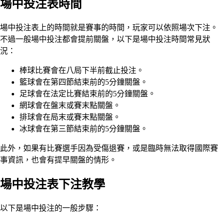
場中投注表時間
場中投注表上的時間就是賽事的時間，玩家可以依照場次下注。
不過一般場中投注都會提前關盤，以下是場中投注時間常見狀
況：
棒球比賽會在八局下半前截止投注。
籃球會在第四節結束前的5分鐘關盤。
足球會在法定比賽結束前的5分鐘關盤。
網球會在盤末或賽末點關盤。
排球會在局末或賽末點關盤。
冰球會在第三節結束前的5分鐘關盤。
此外，如果有比賽選手因為受傷退賽，或是臨時無法取得國際賽
事資訊，也會有提早關盤的情形。
場中投注表下注教學
以下是場中投注的一般步驟：