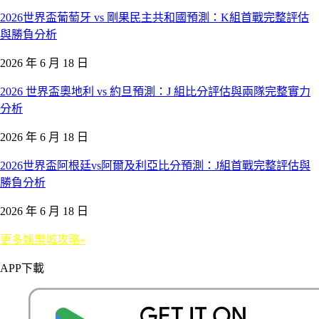
2026世界盃葡萄牙 vs 剛果民主共和國預測：K組首戰完整評估
與勝負分析
2026 年 6 月 18 日
2026 世界盃奧地利 vs 約旦預測：J 組比分評估與兩隊完整實力
分析
2026 年 6 月 18 日
2026世界盃阿根廷vs阿爾及利亞比分預測：J組首戰完整評估與
勝負分析
2026 年 6 月 18 日
更多娛樂城攻略»
APP下載