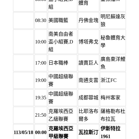
體育
組
明尼蘇達灰
08:30
美國職籃
丹佛金塊
狼
南美自由者
秘魯體育大
10:00
盃小組賽,D
博塔弗戈
學
組
廣島東洋鯉
17:00
日本職棒
讀賣巨人
魚
中國超級聯
19:00
南通支雲
浙江FC
賽
中國超級聯
19:35
成都蓉城
梅州客家
賽
克羅埃西亞
比耶洛布
薩格勒布杜
21:50
乙級聯賽
爾多
布拉瓦
克羅埃西亞
伊斯特拉
113/05/18
00:00
瓦拉斯汀
甲級聯賽
1961