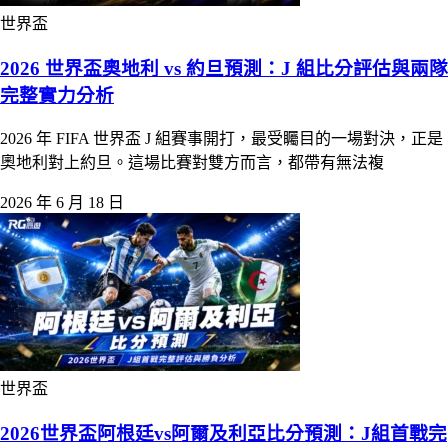
世界盃
2026 世界盃奧地利 vs 約旦預測：J 組比分評估與兩隊
完整實力分析
2026 年 FIFA 世界盃 J 組賽事開打，最受矚目的一場對決，正是
奧地利對上約旦。這場比賽對雙方而言，都帶有無法複
2026 年 6 月 18 日
世界盃
2026世界盃阿根廷vs阿爾及利亞比分預測：J組首戰完