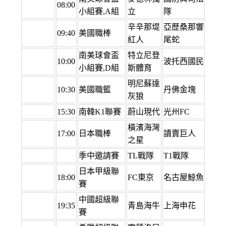
08:00
小組賽,A組
立
隊
辛辛那堤
亞歷桑那響
09:40
美國職棒
紅人
尾蛇
南美球會盃
特立尼登
10:00
波托西國民
小組賽,D組
斯體育
明尼蘇達
10:30
美國職籃
丹佛金塊
灰狼
15:30
南韓K1聯賽
蔚山現代
光州FC
橫濱海灣
17:00
日本職棒
讀賣巨人
之星
季中邀請賽
TL戰隊
T1戰隊
日本甲級聯
18:00
FC東京
名古屋鯨魚
賽
中國超級聯
19:35
青島海牛
上海申花
賽