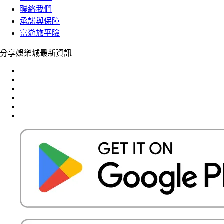
聯絡我們
承諾與保障
富遊旅平險
分享娛樂城最新資訊