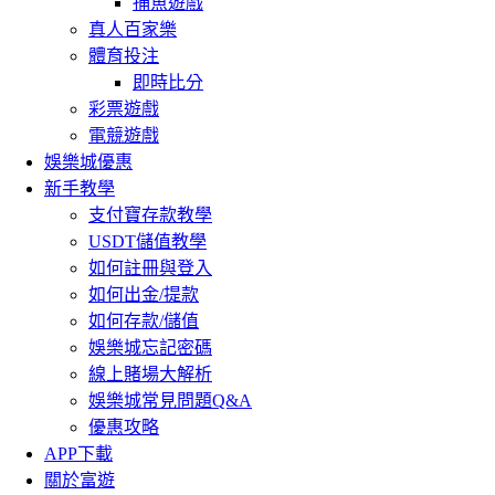
捕魚遊戲
真人百家樂
體育投注
即時比分
彩票遊戲
電競遊戲
娛樂城優惠
新手教學
支付寶存款教學
USDT儲值教學
如何註冊與登入
如何出金/提款
如何存款/儲值
娛樂城忘記密碼
線上賭場大解析
娛樂城常見問題Q&A
優惠攻略
APP下載
關於富遊