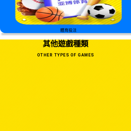
體育投注
其他遊戲種類
OTHER TYPES OF GAMES