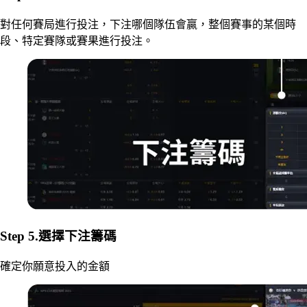
對任何賽局進行投注，下注哪個隊伍會贏，整個賽事的某個時
段、特定賽隊或賽果進行投注。
Step 5.選擇下注籌碼
確定你願意投入的金額