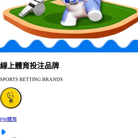
線上體育投注品牌
SPORTS BETTING BRANDS
PM體育