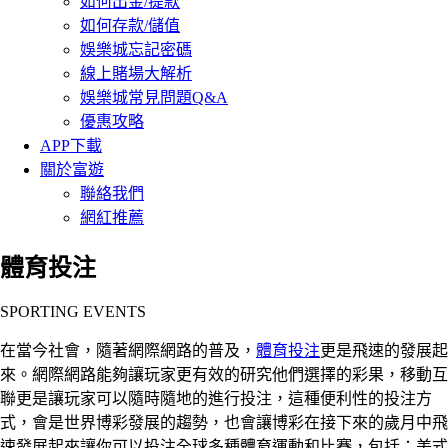
如何出金/提款
如何存款/儲值
娛樂城忘記密碼
線上賭場大解析
娛樂城常見問題Q&A
優惠攻略
APP下載
關於富遊
聯絡我們
網紅推薦
體育投注
SPORTING EVENTS
在當今社會，隨著網際網路的普及，
體育投注
更是飛速的發展起
來。網際網路能夠讓玩家更有效的研究他們選擇的彩果，移動互
聯更是讓玩家可以隨時隨地的進行投注，這種便利性的投注方
式，會是世界博彩發展的趨勢，也會讓博彩在接下來的歲月中飛
速發展起來讓你可以投注全球多種體育運動和比賽，包括：美式