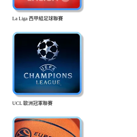
La Liga 西甲組足球聯賽
UCL 歐洲冠軍聯賽