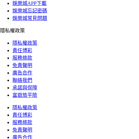
娛樂城APP下載
娛樂城忘記密碼
娛樂城常見問題
隱私權政策
隱私權政策
責任博彩
服務條款
免責聲明
廣告合作
聯絡我們
承諾與保障
富遊旅平險
隱私權政策
責任博彩
服務條款
免責聲明
廣告合作