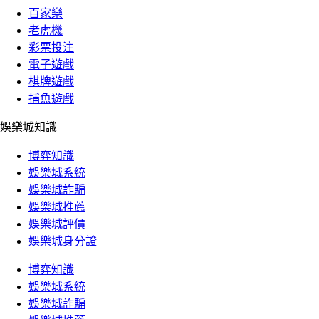
百家樂
老虎機
彩票投注
電子遊戲
棋牌遊戲
捕魚遊戲
娛樂城知識
博弈知識
娛樂城系統
娛樂城詐騙
娛樂城推薦
娛樂城評價
娛樂城身分證
博弈知識
娛樂城系統
娛樂城詐騙