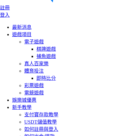
註冊
登入
最新消息
遊戲項目
電子遊戲
棋牌遊戲
捕魚遊戲
真人百家樂
體育投注
即時比分
彩票遊戲
電競遊戲
娛樂城優惠
新手教學
支付寶存款教學
USDT儲值教學
如何註冊與登入