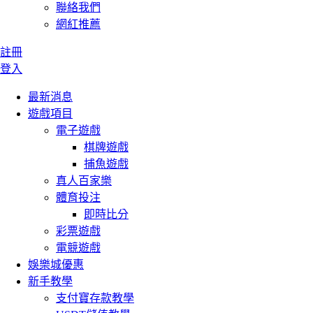
聯絡我們
網紅推薦
註冊
登入
最新消息
遊戲項目
電子遊戲
棋牌遊戲
捕魚遊戲
真人百家樂
體育投注
即時比分
彩票遊戲
電競遊戲
娛樂城優惠
新手教學
支付寶存款教學