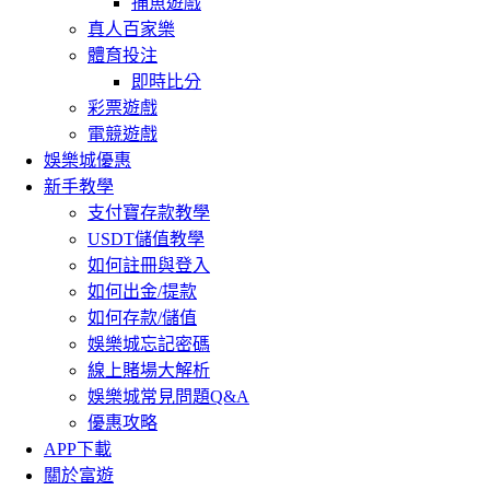
捕魚遊戲
真人百家樂
體育投注
即時比分
彩票遊戲
電競遊戲
娛樂城優惠
新手教學
支付寶存款教學
USDT儲值教學
如何註冊與登入
如何出金/提款
如何存款/儲值
娛樂城忘記密碼
線上賭場大解析
娛樂城常見問題Q&A
優惠攻略
APP下載
關於富遊