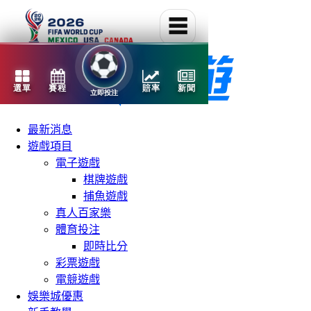
跳至主要內容
最新消息
遊戲項目
電子遊戲
棋牌遊戲
捕魚遊戲
真人百家樂
體育投注
即時比分
彩票遊戲
電競遊戲
娛樂城優惠