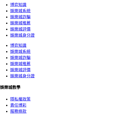
博弈知識
娛樂城系統
娛樂城詐騙
娛樂城推薦
娛樂城評價
娛樂城身分證
博弈知識
娛樂城系統
娛樂城詐騙
娛樂城推薦
娛樂城評價
娛樂城身分證
娛樂城教學
隱私權政策
責任博彩
服務條款