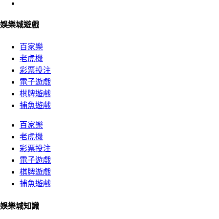
娛樂城遊戲
百家樂
老虎機
彩票投注
電子遊戲
棋牌遊戲
捕魚遊戲
百家樂
老虎機
彩票投注
電子遊戲
棋牌遊戲
捕魚遊戲
娛樂城知識