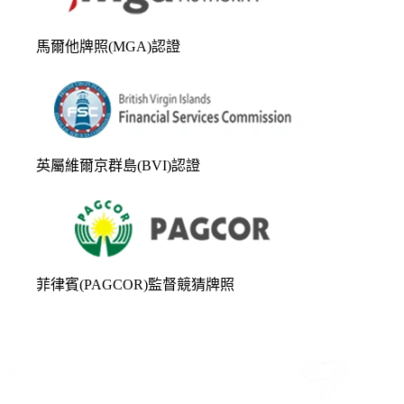
馬爾他牌照(MGA)認證
英屬維爾京群島(BVI)認證
菲律賓(PAGCOR)監督競猜牌照