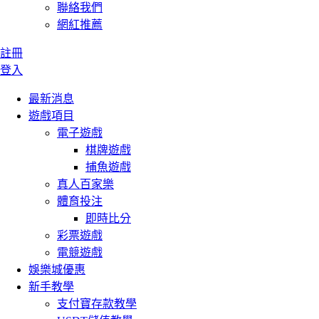
聯絡我們
網紅推薦
註冊
登入
最新消息
遊戲項目
電子遊戲
棋牌遊戲
捕魚遊戲
真人百家樂
體育投注
即時比分
彩票遊戲
電競遊戲
娛樂城優惠
新手教學
支付寶存款教學