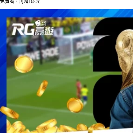
免費看、再贈168元