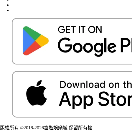
版權所有 ©2018-2026富遊娛樂城 保留所有權