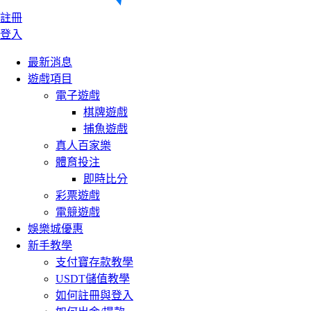
註冊
登入
最新消息
遊戲項目
電子遊戲
棋牌遊戲
捕魚遊戲
真人百家樂
體育投注
即時比分
彩票遊戲
電競遊戲
娛樂城優惠
新手教學
支付寶存款教學
USDT儲值教學
如何註冊與登入