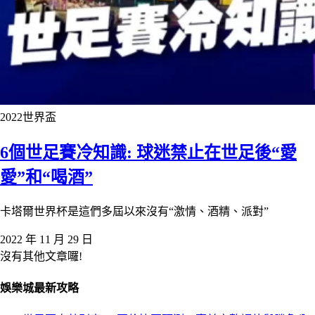
2022世界盃
6個世足賽冷知識: 球迷禁止在世足後“愛
愛”和“喝酒”
卡塔爾世界杯是這們多屆以來沒有“激情、酒精、派對”
2022 年 11 月 29 日
沒有其他文章囉!
娛樂城最新攻略