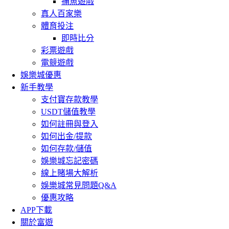
捕魚遊戲
真人百家樂
體育投注
即時比分
彩票遊戲
電競遊戲
娛樂城優惠
新手教學
支付寶存款教學
USDT儲值教學
如何註冊與登入
如何出金/提款
如何存款/儲值
娛樂城忘記密碼
線上賭場大解析
娛樂城常見問題Q&A
優惠攻略
APP下載
關於富遊