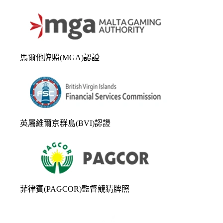
馬爾他牌照(MGA)認證
英屬維爾京群島(BVI)認證
菲律賓(PAGCOR)監督競猜牌照