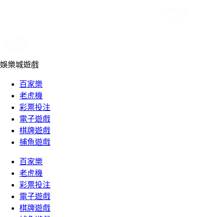
娛樂城遊戲
百家樂
老虎機
彩票投注
電子遊戲
棋牌遊戲
捕魚遊戲
百家樂
老虎機
彩票投注
電子遊戲
棋牌遊戲