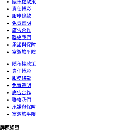
隱私權政策
責任博彩
服務條款
免責聲明
廣告合作
聯絡我們
承諾與保障
富遊旅平險
隱私權政策
責任博彩
服務條款
免責聲明
廣告合作
聯絡我們
承諾與保障
富遊旅平險
牌照認證