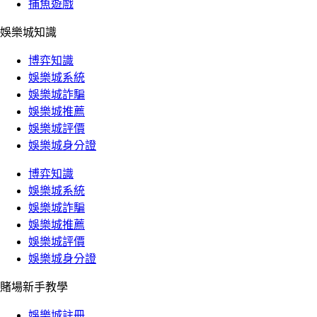
捕魚遊戲
娛樂城知識
博弈知識
娛樂城系統
娛樂城詐騙
娛樂城推薦
娛樂城評價
娛樂城身分證
博弈知識
娛樂城系統
娛樂城詐騙
娛樂城推薦
娛樂城評價
娛樂城身分證
賭場新手教學
娛樂城註冊