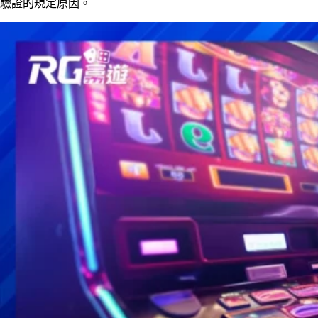
驗證的規定原因。