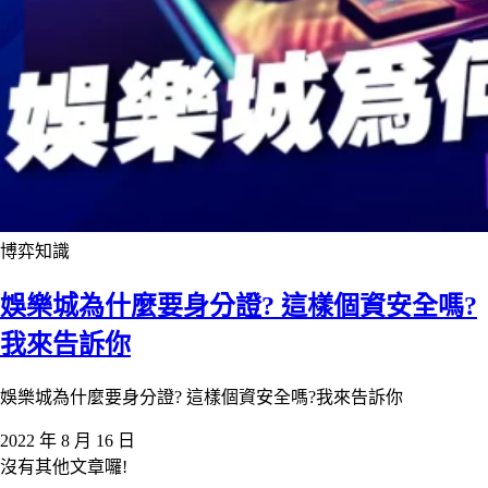
博弈知識
娛樂城為什麼要身分證? 這樣個資安全嗎?
我來告訴你
娛樂城為什麼要身分證? 這樣個資安全嗎?我來告訴你
2022 年 8 月 16 日
沒有其他文章囉!