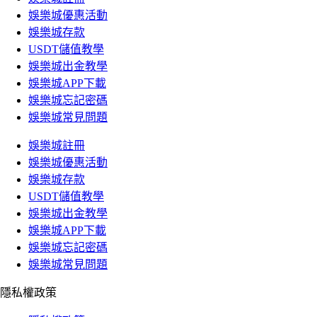
娛樂城優惠活動
娛樂城存款
USDT儲值教學
娛樂城出金教學
娛樂城APP下載
娛樂城忘記密碼
娛樂城常見問題
娛樂城註冊
娛樂城優惠活動
娛樂城存款
USDT儲值教學
娛樂城出金教學
娛樂城APP下載
娛樂城忘記密碼
娛樂城常見問題
隱私權政策