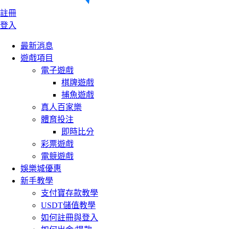
註冊
登入
最新消息
遊戲項目
電子遊戲
棋牌遊戲
捕魚遊戲
真人百家樂
體育投注
即時比分
彩票遊戲
電競遊戲
娛樂城優惠
新手教學
支付寶存款教學
USDT儲值教學
如何註冊與登入