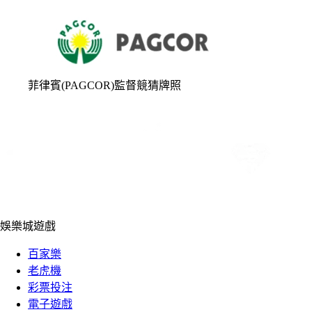
菲律賓(PAGCOR)監督競猜牌照
娛樂城遊戲
百家樂
老虎機
彩票投注
電子遊戲