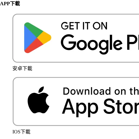
APP下載
安卓下載
IOS下載