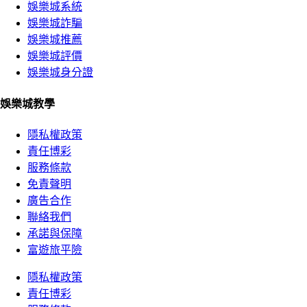
娛樂城系統
娛樂城詐騙
娛樂城推薦
娛樂城評價
娛樂城身分證
娛樂城教學
隱私權政策
責任博彩
服務條款
免責聲明
廣告合作
聯絡我們
承諾與保障
富遊旅平險
隱私權政策
責任博彩