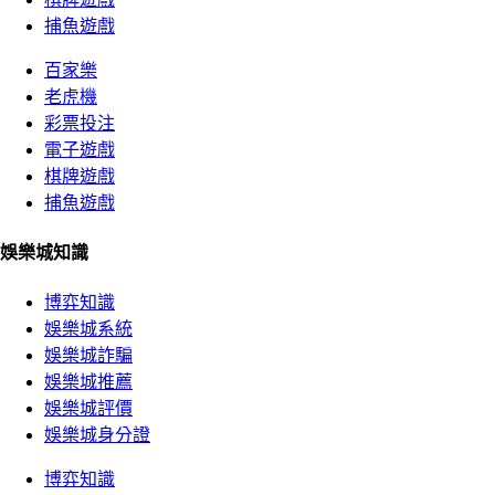
捕魚遊戲
百家樂
老虎機
彩票投注
電子遊戲
棋牌遊戲
捕魚遊戲
娛樂城知識
博弈知識
娛樂城系統
娛樂城詐騙
娛樂城推薦
娛樂城評價
娛樂城身分證
博弈知識