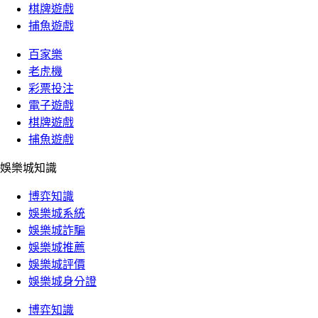
棋牌遊戲
捕魚遊戲
百家樂
老虎機
彩票投注
電子遊戲
棋牌遊戲
捕魚遊戲
娛樂城知識
博弈知識
娛樂城系統
娛樂城詐騙
娛樂城推薦
娛樂城評價
娛樂城身分證
博弈知識