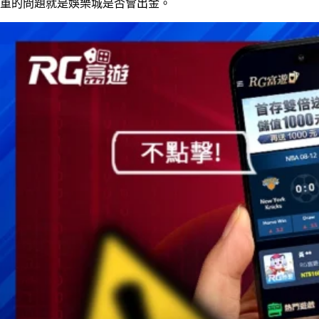
重的問題就是娛樂城是否會出金。