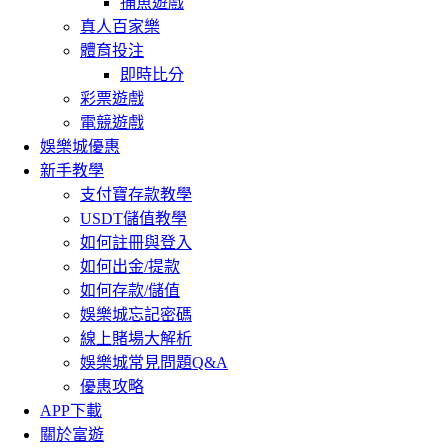
捕魚遊戲
真人百家樂
體育投注
即時比分
彩票遊戲
電競遊戲
娛樂城優惠
新手教學
支付寶存款教學
USDT儲值教學
如何註冊與登入
如何出金/提款
如何存款/儲值
娛樂城忘記密碼
線上賭場大解析
娛樂城常見問題Q&A
優惠攻略
APP下載
關於富遊