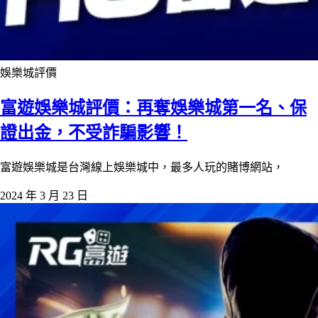
娛樂城評價
富遊娛樂城評價：再奪娛樂城第一名、保
證出金，不受詐騙影響！
富遊娛樂城是台灣線上娛樂城中，最多人玩的賭博網站，
2024 年 3 月 23 日