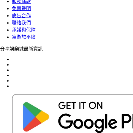
服務條款
免責聲明
廣告合作
聯絡我們
承諾與保障
富遊旅平險
分享娛樂城最新資訊