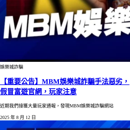
娛樂城詐騙
【重要公告】MBM娛樂城詐騙手法惡劣，
假冒富遊官網，玩家注意
近期我們接獲大量玩家通報，發現MBM娛樂城詐騙網站
2025 年 8 月 12 日