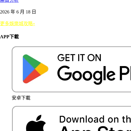
勝負分析
2026 年 6 月 18 日
更多娛樂城攻略»
APP下載
安卓下載