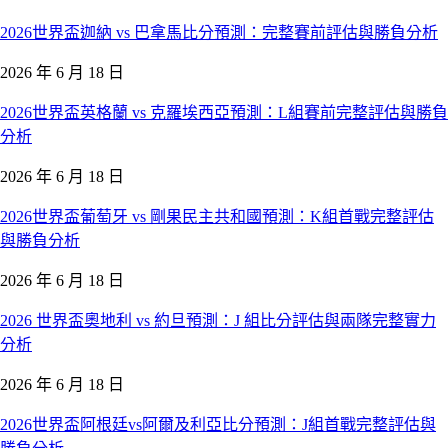
2026世界盃迦納 vs 巴拿馬比分預測：完整賽前評估與勝負分析
2026 年 6 月 18 日
2026世界盃英格蘭 vs 克羅埃西亞預測：L組賽前完整評估與勝負
分析
2026 年 6 月 18 日
2026世界盃葡萄牙 vs 剛果民主共和國預測：K組首戰完整評估
與勝負分析
2026 年 6 月 18 日
2026 世界盃奧地利 vs 約旦預測：J 組比分評估與兩隊完整實力
分析
2026 年 6 月 18 日
2026世界盃阿根廷vs阿爾及利亞比分預測：J組首戰完整評估與