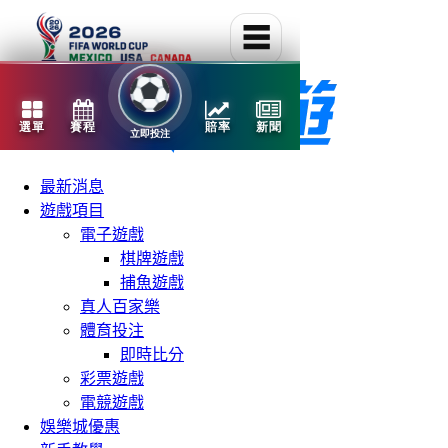
跳至主要內容
最新消息
遊戲項目
電子遊戲
棋牌遊戲
捕魚遊戲
真人百家樂
體育投注
即時比分
彩票遊戲
電競遊戲
娛樂城優惠