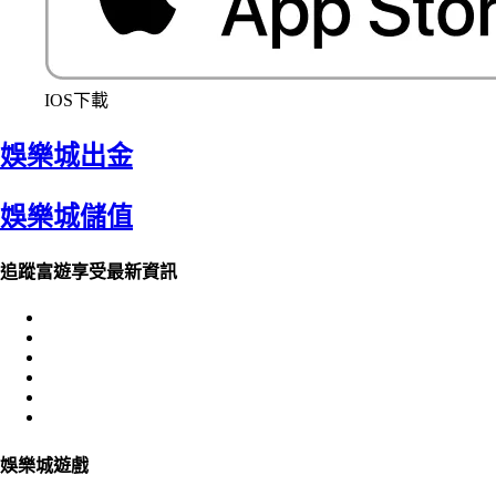
IOS下載
娛樂城出金
娛樂城儲值
追蹤富遊享受最新資訊
娛樂城遊戲