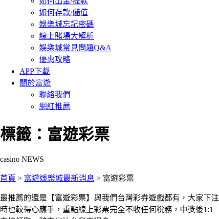
如何出金/提款
如何存款/儲值
娛樂城忘記密碼
線上賭場大解析
娛樂城常見問題Q&A
優惠攻略
APP下載
關於富遊
聯絡我們
網紅推薦
標籤：富遊彩票
casino NEWS
首頁
>
富遊娛樂城最新消息
>
富遊彩票
最推薦的還是【富遊彩票】與我們台灣彩券遊戲都有，大家下注
時也較得心應手，重點線上彩票完全不收任何稅務，中獎後1:1