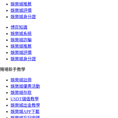
娛樂城推薦
娛樂城評價
娛樂城身分證
博弈知識
娛樂城系統
娛樂城詐騙
娛樂城推薦
娛樂城評價
娛樂城身分證
賭場新手教學
娛樂城註冊
娛樂城優惠活動
娛樂城存款
USDT儲值教學
娛樂城出金教學
娛樂城APP下載
娛樂城忘記密碼