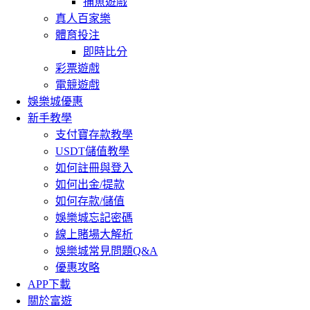
捕魚遊戲
真人百家樂
體育投注
即時比分
彩票遊戲
電競遊戲
娛樂城優惠
新手教學
支付寶存款教學
USDT儲值教學
如何註冊與登入
如何出金/提款
如何存款/儲值
娛樂城忘記密碼
線上賭場大解析
娛樂城常見問題Q&A
優惠攻略
APP下載
關於富遊