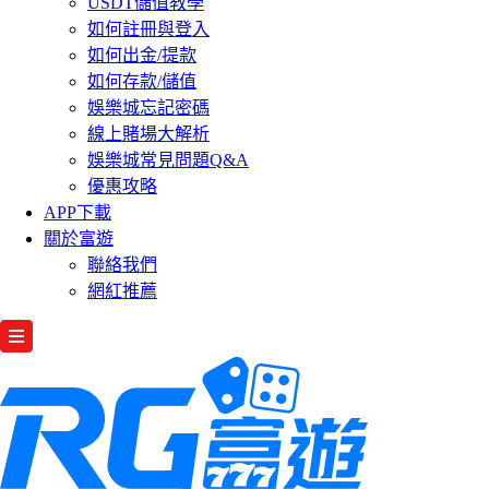
USDT儲值教學
如何註冊與登入
如何出金/提款
如何存款/儲值
娛樂城忘記密碼
線上賭場大解析
娛樂城常見問題Q&A
優惠攻略
APP下載
關於富遊
聯絡我們
網紅推薦