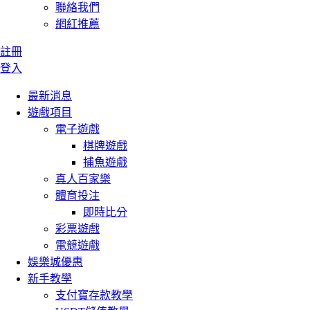
聯絡我們
網紅推薦
註冊
登入
最新消息
遊戲項目
電子遊戲
棋牌遊戲
捕魚遊戲
真人百家樂
體育投注
即時比分
彩票遊戲
電競遊戲
娛樂城優惠
新手教學
支付寶存款教學