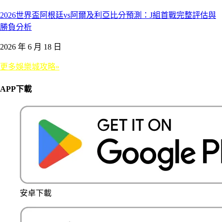
2026世界盃阿根廷vs阿爾及利亞比分預測：J組首戰完整評估與
勝負分析
2026 年 6 月 18 日
更多娛樂城攻略»
APP下載
安卓下載