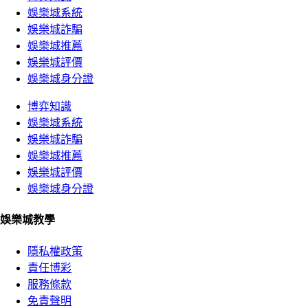
娛樂城系統
娛樂城詐騙
娛樂城推薦
娛樂城評價
娛樂城身分證
博弈知識
娛樂城系統
娛樂城詐騙
娛樂城推薦
娛樂城評價
娛樂城身分證
娛樂城教學
隱私權政策
責任博彩
服務條款
免責聲明