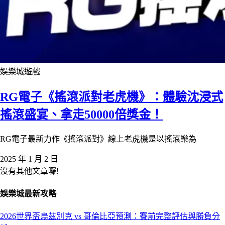
娛樂城遊戲
RG電子《搖滾派對老虎機》：體驗沈浸式
搖滾盛宴、拿走50000倍獎金！
RG電子最新力作《搖滾派對》線上老虎機是以搖滾樂為
2025 年 1 月 2 日
沒有其他文章囉!
娛樂城最新攻略
2026世界盃烏茲別克 vs 哥倫比亞預測：賽前完整評估與勝負分