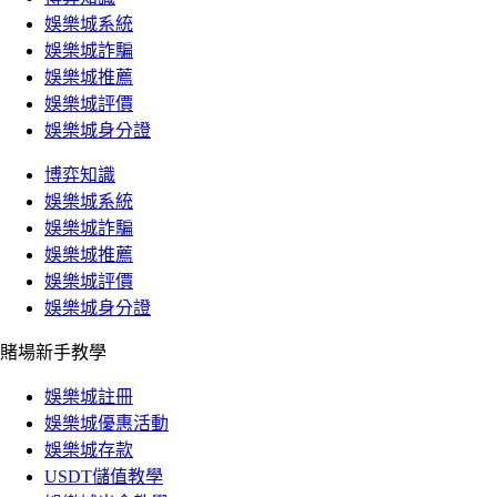
娛樂城系統
娛樂城詐騙
娛樂城推薦
娛樂城評價
娛樂城身分證
博弈知識
娛樂城系統
娛樂城詐騙
娛樂城推薦
娛樂城評價
娛樂城身分證
賭場新手教學
娛樂城註冊
娛樂城優惠活動
娛樂城存款
USDT儲值教學