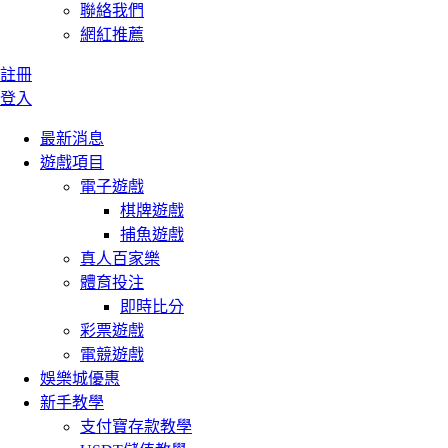
聯絡我們
網紅推薦
註冊
登入
最新消息
遊戲項目
電子遊戲
棋牌遊戲
捕魚遊戲
真人百家樂
體育投注
即時比分
彩票遊戲
電競遊戲
娛樂城優惠
新手教學
支付寶存款教學