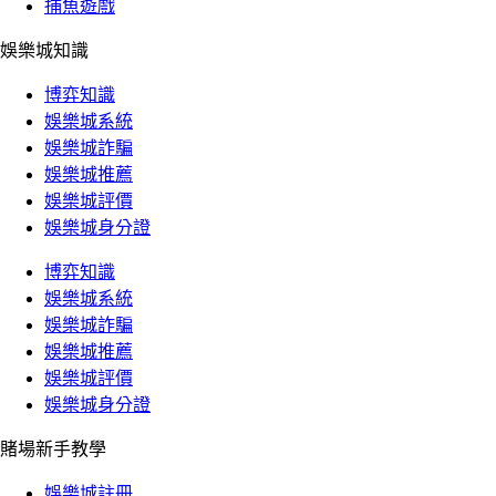
捕魚遊戲
娛樂城知識
博弈知識
娛樂城系統
娛樂城詐騙
娛樂城推薦
娛樂城評價
娛樂城身分證
博弈知識
娛樂城系統
娛樂城詐騙
娛樂城推薦
娛樂城評價
娛樂城身分證
賭場新手教學
娛樂城註冊