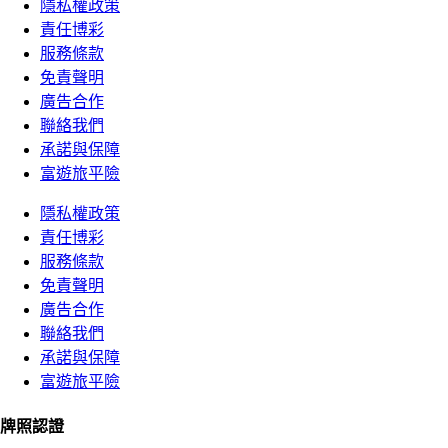
隱私權政策
責任博彩
服務條款
免責聲明
廣告合作
聯絡我們
承諾與保障
富遊旅平險
隱私權政策
責任博彩
服務條款
免責聲明
廣告合作
聯絡我們
承諾與保障
富遊旅平險
牌照認證