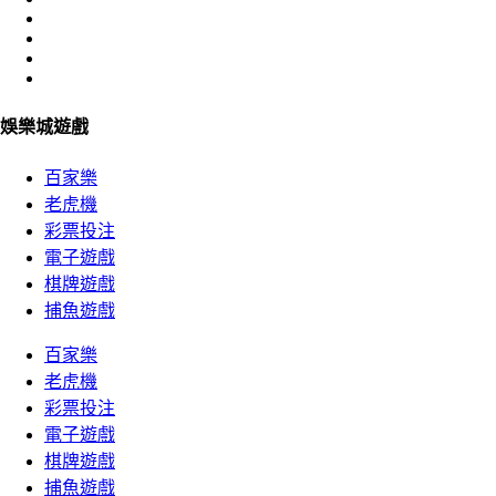
娛樂城遊戲
百家樂
老虎機
彩票投注
電子遊戲
棋牌遊戲
捕魚遊戲
百家樂
老虎機
彩票投注
電子遊戲
棋牌遊戲
捕魚遊戲