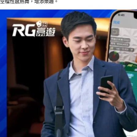
空檔性感熱舞，增添樂趣。