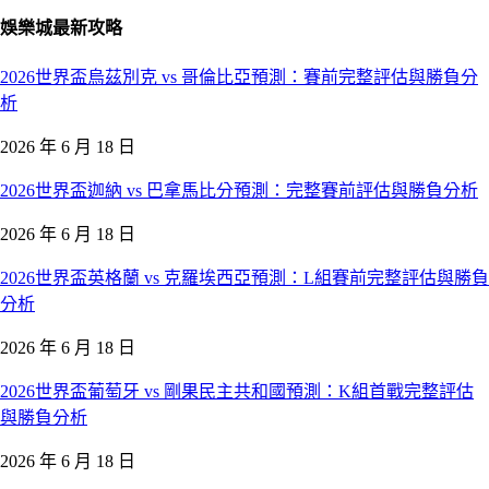
娛樂城最新攻略
2026世界盃烏茲別克 vs 哥倫比亞預測：賽前完整評估與勝負分
析
2026 年 6 月 18 日
2026世界盃迦納 vs 巴拿馬比分預測：完整賽前評估與勝負分析
2026 年 6 月 18 日
2026世界盃英格蘭 vs 克羅埃西亞預測：L組賽前完整評估與勝負
分析
2026 年 6 月 18 日
2026世界盃葡萄牙 vs 剛果民主共和國預測：K組首戰完整評估
與勝負分析
2026 年 6 月 18 日