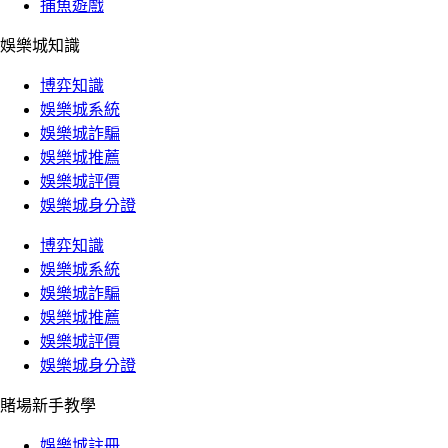
捕魚遊戲
娛樂城知識
博弈知識
娛樂城系統
娛樂城詐騙
娛樂城推薦
娛樂城評價
娛樂城身分證
博弈知識
娛樂城系統
娛樂城詐騙
娛樂城推薦
娛樂城評價
娛樂城身分證
賭場新手教學
娛樂城註冊