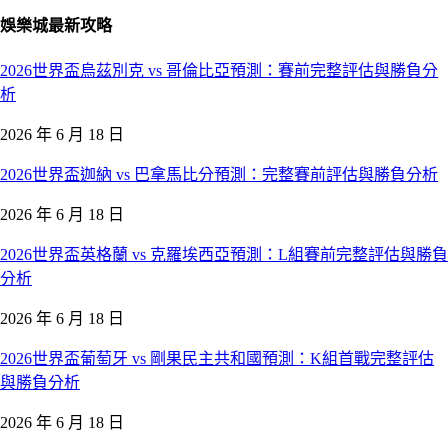
娛樂城最新攻略
2026世界盃烏茲別克 vs 哥倫比亞預測：賽前完整評估與勝負分
析
2026 年 6 月 18 日
2026世界盃迦納 vs 巴拿馬比分預測：完整賽前評估與勝負分析
2026 年 6 月 18 日
2026世界盃英格蘭 vs 克羅埃西亞預測：L組賽前完整評估與勝負
分析
2026 年 6 月 18 日
2026世界盃葡萄牙 vs 剛果民主共和國預測：K組首戰完整評估
與勝負分析
2026 年 6 月 18 日