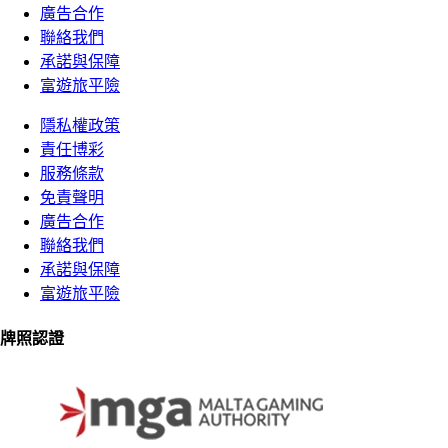
廣告合作
聯絡我們
承諾與保障
富遊旅平險
隱私權政策
責任博彩
服務條款
免責聲明
廣告合作
聯絡我們
承諾與保障
富遊旅平險
牌照認證