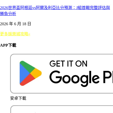
2026世界盃阿根廷vs阿爾及利亞比分預測：J組首戰完整評估與
勝負分析
2026 年 6 月 18 日
更多娛樂城攻略»
APP下載
安卓下載