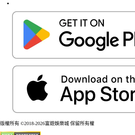
版權所有 ©2018-2026富遊娛樂城 保留所有權