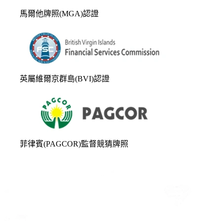
馬爾他牌照(MGA)認證
英屬維爾京群島(BVI)認證
菲律賓(PAGCOR)監督競猜牌照