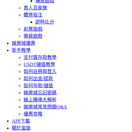
捕魚遊戲
真人百家樂
體育投注
即時比分
彩票遊戲
電競遊戲
娛樂城優惠
新手教學
支付寶存款教學
USDT儲值教學
如何註冊與登入
如何出金/提款
如何存款/儲值
娛樂城忘記密碼
線上賭場大解析
娛樂城常見問題Q&A
優惠攻略
APP下載
關於富遊