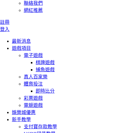
聯絡我們
網紅推薦
註冊
登入
最新消息
遊戲項目
電子遊戲
棋牌遊戲
捕魚遊戲
真人百家樂
體育投注
即時比分
彩票遊戲
電競遊戲
娛樂城優惠
新手教學
支付寶存款教學