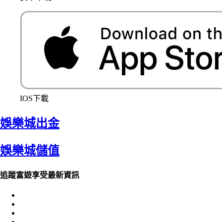
IOS下載
娛樂城出金
娛樂城儲值
追蹤富遊享受最新資訊