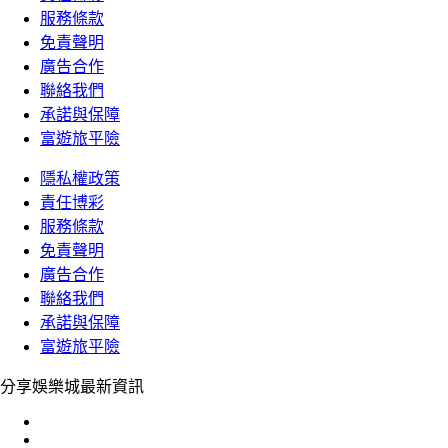
服務條款
免責聲明
廣告合作
聯絡我們
承諾與保障
富遊旅平險
隱私權政策
責任博彩
服務條款
免責聲明
廣告合作
聯絡我們
承諾與保障
富遊旅平險
分享娛樂城最新資訊