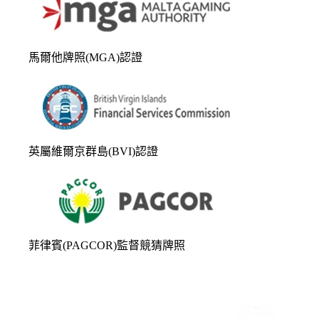
馬爾他牌照(MGA)認證
英屬維爾京群島(BVI)認證
菲律賓(PAGCOR)監督競猜牌照