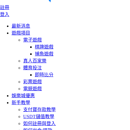
註冊
登入
最新消息
遊戲項目
電子遊戲
棋牌遊戲
捕魚遊戲
真人百家樂
體育投注
即時比分
彩票遊戲
電競遊戲
娛樂城優惠
新手教學
支付寶存款教學
USDT儲值教學
如何註冊與登入