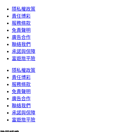
隱私權政策
責任博彩
服務條款
免責聲明
廣告合作
聯絡我們
承諾與保障
富遊旅平險
隱私權政策
責任博彩
服務條款
免責聲明
廣告合作
聯絡我們
承諾與保障
富遊旅平險