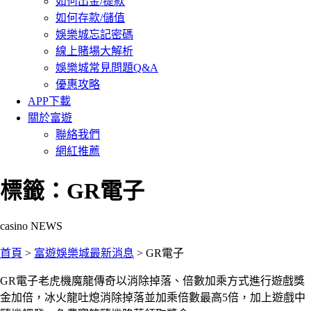
如何出金/提款
如何存款/儲值
娛樂城忘記密碼
線上賭場大解析
娛樂城常見問題Q&A
優惠攻略
APP下載
關於富遊
聯絡我們
網紅推薦
標籤：GR電子
casino NEWS
首頁
>
富遊娛樂城最新消息
>
GR電子
GR電子老虎機魔龍傳奇以消除掉落、倍數加乘方式進行遊戲獎
金加倍，冰火龍吐熄消除掉落並加乘倍數最高5倍，加上遊戲中