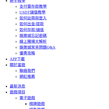
新手教學
支付寶存款教學
USDT儲值教學
如何註冊與登入
如何出金/提款
如何存款/儲值
娛樂城忘記密碼
線上賭場大解析
娛樂城常見問題Q&A
優惠攻略
APP下載
關於富遊
聯絡我們
網紅推薦
最新消息
遊戲項目
電子遊戲
棋牌遊戲