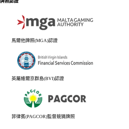
牌照認證
馬爾他牌照(MGA)認證
英屬維爾京群島(BVI)認證
菲律賓(PAGCOR)監督競猜牌照