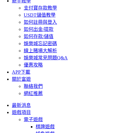
新手教學
支付寶存款教學
USDT儲值教學
如何註冊與登入
如何出金/提款
如何存款/儲值
娛樂城忘記密碼
線上賭場大解析
娛樂城常見問題Q&A
優惠攻略
APP下載
關於富遊
聯絡我們
網紅推薦
最新消息
遊戲項目
電子遊戲
棋牌遊戲