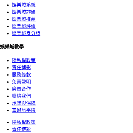
娛樂城系統
娛樂城詐騙
娛樂城推薦
娛樂城評價
娛樂城身分證
娛樂城教學
隱私權政策
責任博彩
服務條款
免責聲明
廣告合作
聯絡我們
承諾與保障
富遊旅平險
隱私權政策
責任博彩