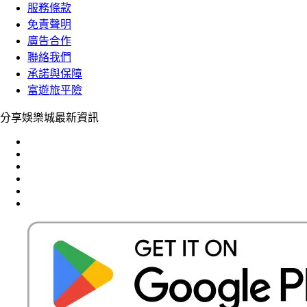
服務條款
免責聲明
廣告合作
聯絡我們
承諾與保障
富遊旅平險
分享娛樂城最新資訊