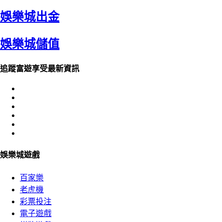
娛樂城出金
娛樂城儲值
追蹤富遊享受最新資訊
娛樂城遊戲
百家樂
老虎機
彩票投注
電子遊戲