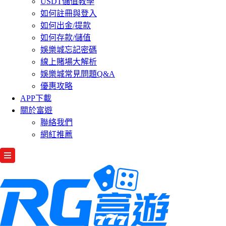
USDT儲值教學
如何註冊與登入
如何出金/提款
如何存款/儲值
娛樂城忘記密碼
線上賭場大解析
娛樂城常見問題Q&A
優惠攻略
APP下載
關於富遊
聯絡我們
網紅推薦