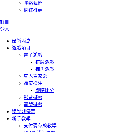
聯絡我們
網紅推薦
註冊
登入
最新消息
遊戲項目
電子遊戲
棋牌遊戲
捕魚遊戲
真人百家樂
體育投注
即時比分
彩票遊戲
電競遊戲
娛樂城優惠
新手教學
支付寶存款教學