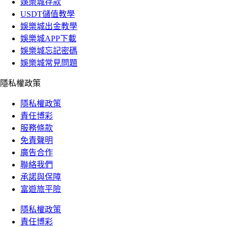
娛樂城存款
USDT儲值教學
娛樂城出金教學
娛樂城APP下載
娛樂城忘記密碼
娛樂城常見問題
隱私權政策
隱私權政策
責任博彩
服務條款
免責聲明
廣告合作
聯絡我們
承諾與保障
富遊旅平險
隱私權政策
責任博彩