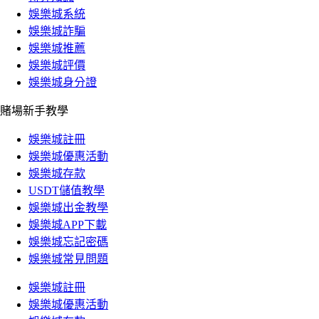
娛樂城系統
娛樂城詐騙
娛樂城推薦
娛樂城評價
娛樂城身分證
賭場新手教學
娛樂城註冊
娛樂城優惠活動
娛樂城存款
USDT儲值教學
娛樂城出金教學
娛樂城APP下載
娛樂城忘記密碼
娛樂城常見問題
娛樂城註冊
娛樂城優惠活動