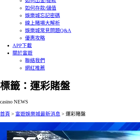
如何出金/提款
如何存款/儲值
娛樂城忘記密碼
線上賭場大解析
娛樂城常見問題Q&A
優惠攻略
APP下載
關於富遊
聯絡我們
網紅推薦
標籤：運彩賭盤
casino NEWS
首頁
>
富遊娛樂城最新消息
>
運彩賭盤