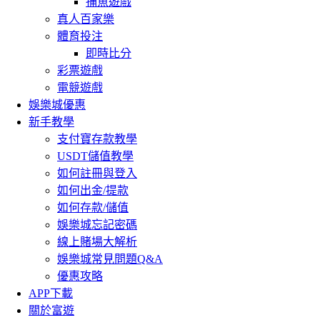
捕魚遊戲
真人百家樂
體育投注
即時比分
彩票遊戲
電競遊戲
娛樂城優惠
新手教學
支付寶存款教學
USDT儲值教學
如何註冊與登入
如何出金/提款
如何存款/儲值
娛樂城忘記密碼
線上賭場大解析
娛樂城常見問題Q&A
優惠攻略
APP下載
關於富遊