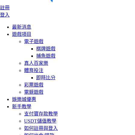
註冊
登入
最新消息
遊戲項目
電子遊戲
棋牌遊戲
捕魚遊戲
真人百家樂
體育投注
即時比分
彩票遊戲
電競遊戲
娛樂城優惠
新手教學
支付寶存款教學
USDT儲值教學
如何註冊與登入