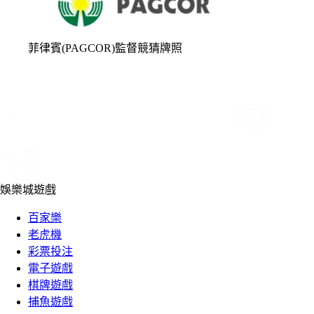
菲律賓(PAGCOR)監督競猜牌照
娛樂城遊戲
百家樂
老虎機
彩票投注
電子遊戲
棋牌遊戲
捕魚遊戲