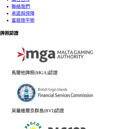
聯絡我們
承諾與保障
富遊旅平險
牌照認證
馬爾他牌照(MGA)認證
英屬維爾京群島(BVI)認證