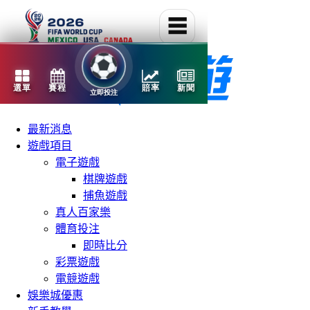
跳至主要內容
最新消息
遊戲項目
電子遊戲
棋牌遊戲
捕魚遊戲
真人百家樂
體育投注
即時比分
彩票遊戲
電競遊戲
娛樂城優惠