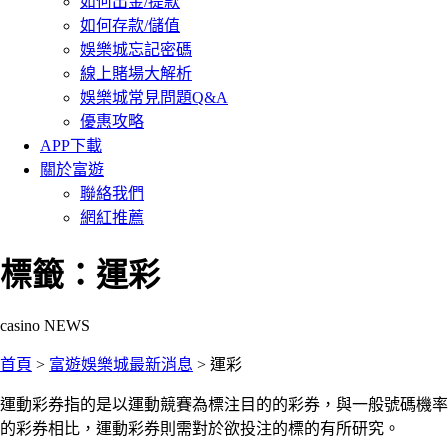
如何出金/提款
如何存款/儲值
娛樂城忘記密碼
線上賭場大解析
娛樂城常見問題Q&A
優惠攻略
APP下載
關於富遊
聯絡我們
網紅推薦
標籤：運彩
casino NEWS
首頁
>
富遊娛樂城最新消息
>
運彩
運動彩券指的是以運動競賽為標注目的的彩券，與一般號碼機率
的彩券相比，運動彩券則需對於欲投注的標的有所研究。