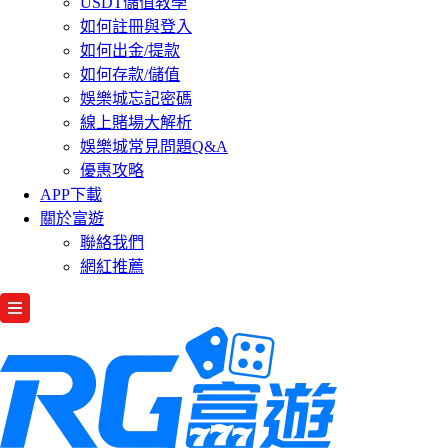
USDT儲值教學
如何註冊與登入
如何出金/提款
如何存款/儲值
娛樂城忘記密碼
線上賭場大解析
娛樂城常見問題Q&A
優惠攻略
APP下載
關於富遊
聯絡我們
網紅推薦