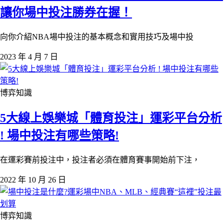
讓你場中投注勝券在握！
向你介紹NBA場中投注的基本概念和實用技巧及場中投
2023 年 4 月 7 日
博弈知識
5大線上娛樂城「體育投注」運彩平台分析
! 場中投注有哪些策略!
在運彩賽前投注中，投注者必須在體育賽事開始前下注，
2022 年 10 月 26 日
博弈知識