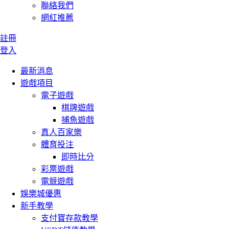
聯絡我們
網紅推薦
註冊
登入
最新消息
遊戲項目
電子遊戲
棋牌遊戲
捕魚遊戲
真人百家樂
體育投注
即時比分
彩票遊戲
電競遊戲
娛樂城優惠
新手教學
支付寶存款教學