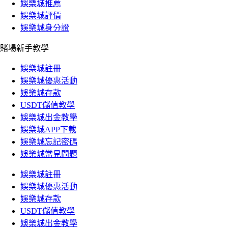
娛樂城推薦
娛樂城評價
娛樂城身分證
賭場新手教學
娛樂城註冊
娛樂城優惠活動
娛樂城存款
USDT儲值教學
娛樂城出金教學
娛樂城APP下載
娛樂城忘記密碼
娛樂城常見問題
娛樂城註冊
娛樂城優惠活動
娛樂城存款
USDT儲值教學
娛樂城出金教學