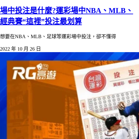
場中投注是什麼?運彩場中NBA、MLB、
經典賽“這裡”投注最划算
想要在NBA、MLB、足球等運彩場中投注，卻不懂得
2022 年 10 月 26 日